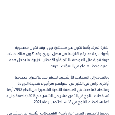
الفترة تعرف بأنها تكون غير مستقرة جويا، وقد تكون مصحوبة
بأجواء باردة جدا رغم اقترابها من فصل الربيع. وقد تكون هناك حالات
جوية قوية مثل العواصف الثلجية أو الأمطار الغزيرة، ما يجعل هذه
الفترة محط اهتمام في التنبؤات الجوية.
وبالعودة إلى السجلات الأرشيفية لشهر شباط/فبراير خصوصا
أواخره، تزامن في الكثير من المواسم مع أجواء شديدة البرودة
ومثلجة، كما حدث في العاصفة الثلجية الشهيرة من العام 1992، أيضا
تساقطت الثلوج في الثامن عشر من الشهر عام 2015 (عاصفة جنى)،
كما تساقطت الثلوج في 18 شباط/فبراير عام 2021.
ووفقا لـ"طقس العرب" فإن أقوى الهطولات الثلجية التي حدثت في