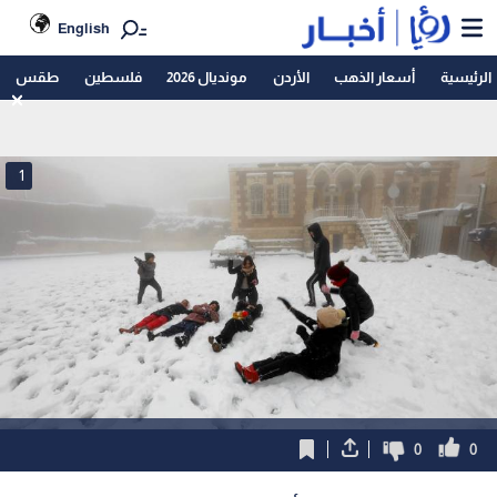
English
الرئيسية
أسعار الذهب
الأردن
مونديال 2026
فلسطين
طقس
1
0
0