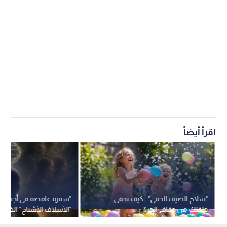
اقرأ أيضاً
"سلاح الصيف الخفي".. كيف تحمي
"شفرة غامضة في أجسادنا
طفلك من جفاف الحر؟
"الأسلاف الأشباح" الذين
حمضنا النووي؟