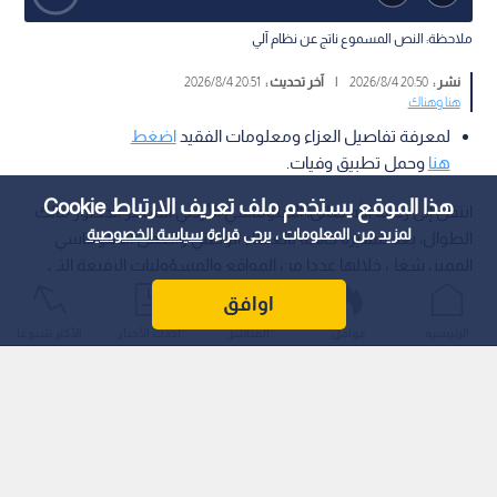
ملاحظة: النص المسموع ناتج عن نظام آلي
نشر :
20:50 2026/8/4
|
آخر تحديث :
20:51 2026/8/4
هنا وهناك
لمعرفة تفاصيل العزاء ومعلومات الفقيد
اضغط
هنا
وحمل تطبيق وفيات.
هذا الموقع يستخدم ملف تعريف الارتباط Cookie
انتقل إلى رحمة الله تعالى، الدبلوماسي الأردني السفير الدكتور مالك
لمزيد من المعلومات ، يرجى قراءة
سياسة الخصوصية
الطوال، بعد مسيرة حافلة بالعطاء الوطني والعمل الدبلوماسي
المميز، شغل خلالها عددا من المواقع والمسؤوليات الرفيعة التي
أسهم من خلالها في خدمة المملكة الأردنية الهاشمية وتمثيلها في
اوافق
المحافل الدبلوماسية الدولية والإقليمية.
الرئيسية
عواجل
المباشر
أحدث الأخبار
الأكثر شيوعًا