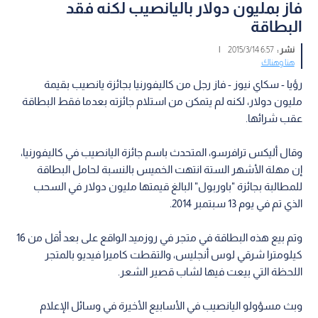
فاز بمليون دولار باليانصيب لكنه فقد
البطاقة
نشر :
6:57 2015/3/14
|
هنا وهناك
رؤيا - سكاي نيوز - فاز رجل من كاليفورنيا بجائزة يانصيب بقيمة
مليون دولار، لكنه لم يتمكن من استلام جائزته بعدما فقط البطاقة
عقب شرائها.
وقال أليكس ترافرسو، المتحدث باسم جائزة اليانصيب في كاليفورنيا،
إن مهلة الأشهر الستة انتهت الخميس بالنسبة لحامل البطاقة
للمطالبة بجائزة "باوربول" البالغ قيمتها مليون دولار في السحب
الذي تم في يوم 13 سبتمبر 2014.
وتم بيع هذه البطاقة في متجر في روزميد الواقع على بعد أقل من 16
كيلومترا شرقي لوس أنجليس، والتقطت كاميرا فيديو بالمتجر
اللحظة التي بيعت فيها لشاب قصير الشعر.
وبث مسؤولو اليانصيب في الأسابيع الأخيرة في وسائل الإعلام