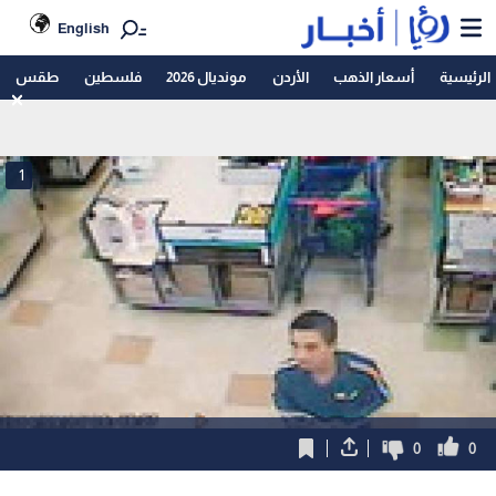
English
الرئيسية
أسعار الذهب
الأردن
مونديال 2026
فلسطين
طقس
1
0
0