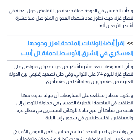
وبدأت الخميس في الدوحة جولة جديدة من التفاوض حول هدنة في
قطاع غزة، حيث تجاوز عدد شهداء العدوان المتواصل منذ عشرة
أشهر الأربعين ألفا.
اقرأ أيضا: الولايات المتحدة تعزز وجودها
العسكري في الشرق الأوسط لحماية تل أبيب
وتأتي المفاوضات بعد عشرة أشهر من حرب عدوان متواصل على
قطاع غزة لليوم 314 على التوالي، وفي ظل تصعيد إقليمي بين الدولة
العبرية من جهة وإيران وحلفائها من جهة أخرى.
وذكرت مصادر مطلعة على المفاوضات أن جولة جديدة منها
انطلقت في العاصمة القطرية الخميس في محاولة للتوصل إلى
هدنة من شأنها أن تتيح تبادلا للرهائن المحتجزين في قطاع غزة
والمعتقلين الفلسطينيين في سجون إسرائيلية.
في واشنطن، اعتبر المتحدث باسم مجلس الأمن القومي الأمريكي
جون كيربي إن المفاوضات شهدت "بداية مشجعة"، متوقعا أن