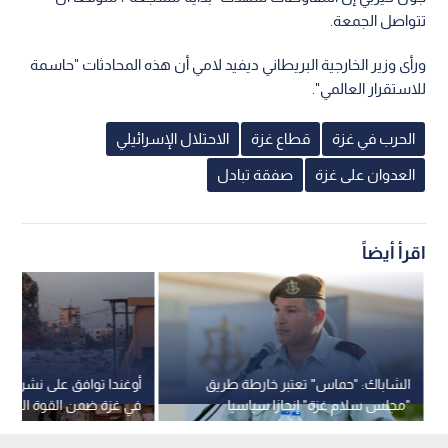
تتواصل الجمعة.
ورأى وزير الخارجية البريطاني ديفيد لامي أن هذه المحادثات "حاسمة
للاستقرار العالمي".
الحرب في غزة
قطاع غزة
الاحتلال الإسرائيلي
العدوان على غزة
صفقة تبادل
اقرأ أيضاً
الشاباك: "حماس" تعتبر خارطة طريق
أوغندا توافق على نشر ق
"مجلس سلام غزة" إنجازا سياسيا
في غزة ضمن القوة الدولي
وتسعى لكسب الوقت