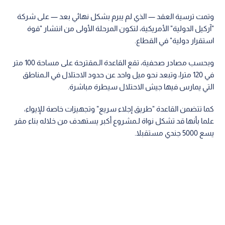
وتمت ترسية العقد — الذي لم يبرم بشكل نهائي بعد — على شركة
"آركيل الدولية" الأمريكية، لتكون المرحلة الأولى من انتشار "قوة
استقرار دولية" في القطاع.
وبحسب مصادر صحفية، تقع القاعدة الـمقترحة على مساحة 100 متر
في 120 مترا، وتبعد نحو ميل واحد عن حدود الاحتلال في الـمناطق
التي يمارس فيها جيش الاحتلال سيطرة مباشرة.
كما تتضمن القاعدة "طريق إجلاء سريع" وتجهيزات خاصة للإيواء،
علما بأنها قد تشكل نواة لـمشروع أكبر يستهدف من خلاله بناء مقر
يسع 5000 جندي مستقبلا.