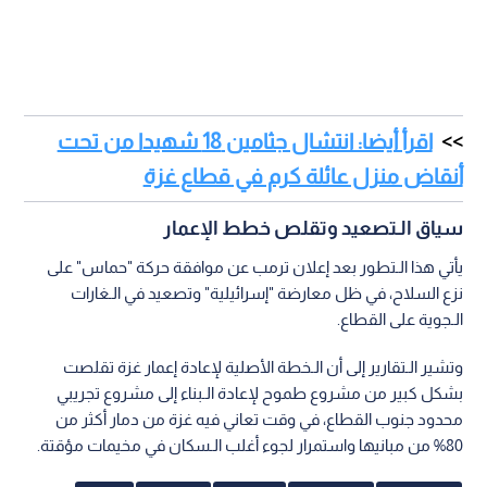
اقرأ أيضا: انتشال جثامين 18 شهيدا من تحت
أنقاض منزل عائلة كرم في قطاع غزة
سياق الـتصعيد وتقلص خطط الإعمار
يأتي هذا الـتطور بعد إعلان ترمب عن موافقة حركة "حماس" على
نزع السلاح، في ظل معارضة "إسرائيلية" وتصعيد في الـغارات
الـجوية على القطاع.
وتشير الـتقارير إلى أن الـخطة الأصلية لإعادة إعمار غزة تقلصت
بشكل كبير من مشروع طموح لإعادة الـبناء إلى مشروع تجريبي
محدود جنوب القطاع، في وقت تعاني فيه غزة من دمار أكثر من
80% من مبانيها واستمرار لجوء أغلب الـسكان في مخيمات مؤقتة.