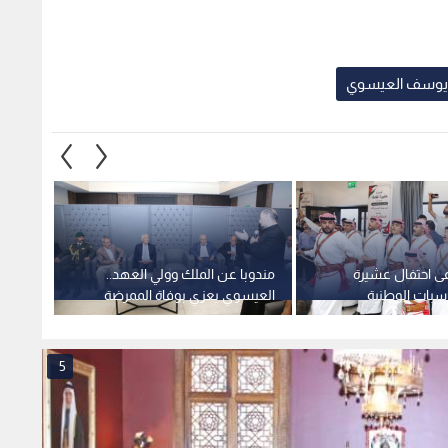
ي يوسف العيسوي
ى احتفال عشيرة
مندوبا عن الملك وولي العهد..
العيسو
اسبات الوطنية
العيسوي يعزي بوفاة الممرضة
أيام ز
الخاصة للمغفور له الملك الحسين
5