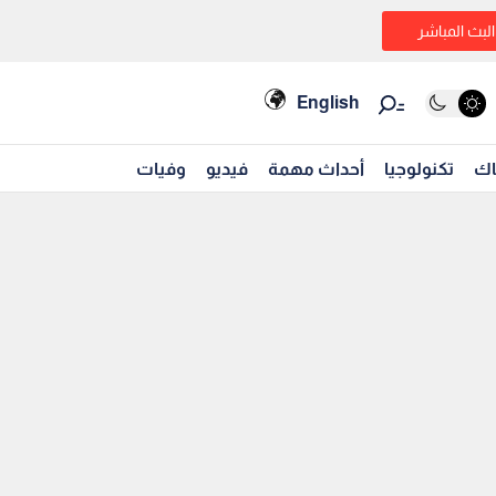
البث المباشر
English
اك
تكنولوجيا
أحداث مهمة
فيديو
وفيات