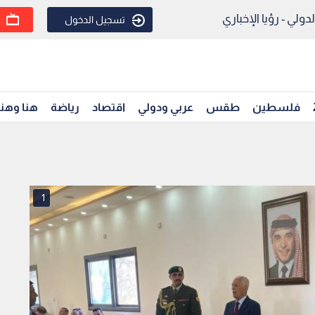
ولي - رؤيا الإخباري
تسجيل الدخول
فلسطين
طقس
عربي ودولي
اقتصاد
رياضة
هنا وهن
1