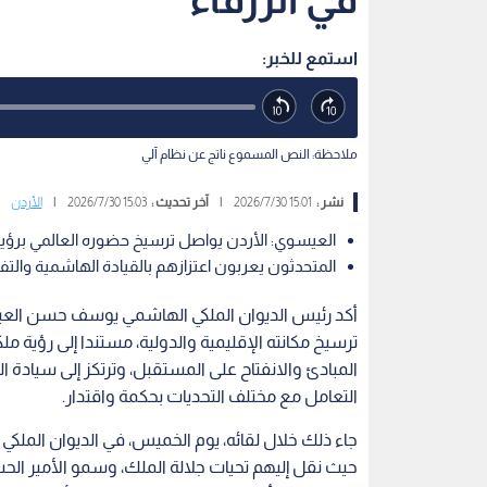
استمع للخبر:
ملاحظة: النص المسموع ناتج عن نظام آلي
نشر :
15:01 2026/7/30
|
آخر تحديث :
15:03 2026/7/30
|
الأردن
العيسوي: الأردن يواصل ترسيخ حضوره العالمي بر
المتحدثون يعربون اعتزازهم بالقيادة الهاشمية وال
أكد رئيس الديوان الملكي الهاشمي يوسف حسن العيسوي 
ترسيخ مكانته الإقليمية والدولية، مستندا إلى رؤية 
المبادئ والانفتاح على المستقبل، وترتكز إلى سيادة
التعامل مع مختلف التحديات بحكمة واقتدار.
جاء ذلك خلال لقائه، يوم الخميس، في الديوان المل
حيث نقل إليهم تحيات جلالة الملك، وسمو الأمير الحسين