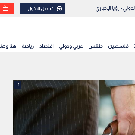
ولي - رؤيا الإخباري
تسجيل الدخول
فلسطين
طقس
عربي ودولي
اقتصاد
رياضة
هنا وهن
1