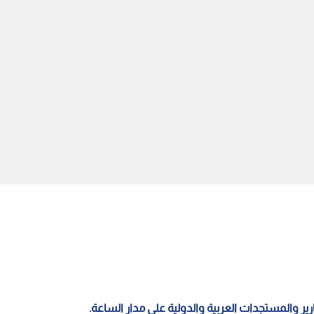
تجارة عمان تنجز أكثر من 58 ألف
القرالة لـ"نبض البلد": اقتصادنا واجه
 عبر "خدمة المكان الواحد"
العواصف كـ"الشجرة المتجذرة" وما
لثاني من 2026
نحققه بإمكانياتنا يعد إعجازا.. فيديو
قارير والمستجدات العربية والدولية على مدار الساعة.