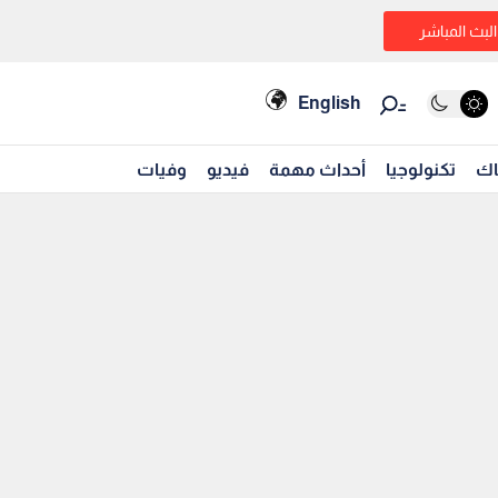
البث المباشر
English
اك
تكنولوجيا
أحداث مهمة
فيديو
وفيات