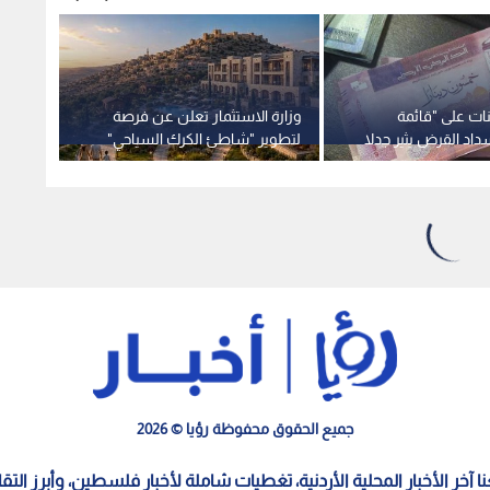
نات على "قائمة
وزارة الاستثمار تعلن عن فرصة
اد القرض يثير جدلا
لتطوير "شاطئ الكرك السياحي"
معاملة
المالية ومسؤولية
بالربع ا
ن.. فيديو
جميع الحقوق محفوظة رؤيا © 2026
معنا آخر الأخبار المحلية الأردنية، تغطيات شاملة لأخبار فلسطين، وأبرز الت