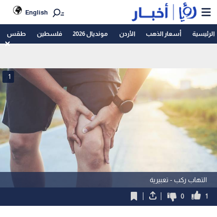
English
الرئيسية
أسعار الذهب
الأردن
مونديال 2026
فلسطين
طقس
1
التهاب ركب - تعبيرية
0
1