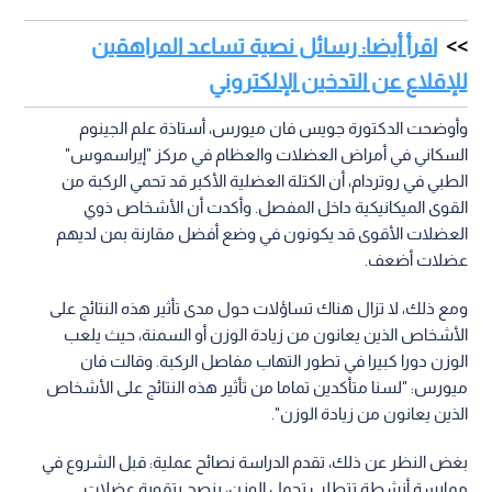
اقرأ أيضا: رسائل نصية تساعد المراهقين
للإقلاع عن التدخين الإلكتروني
وأوضحت الدكتورة جويس فان ميورس، أستاذة علم الجينوم
السكاني في أمراض العضلات والعظام في مركز "إيراسموس"
الطبي في روتردام، أن الكتلة العضلية الأكبر قد تحمي الركبة من
القوى الميكانيكية داخل المفصل. وأكدت أن الأشخاص ذوي
العضلات الأقوى قد يكونون في وضع أفضل مقارنة بمن لديهم
عضلات أضعف.
ومع ذلك، لا تزال هناك تساؤلات حول مدى تأثير هذه النتائج على
الأشخاص الذين يعانون من زيادة الوزن أو السمنة، حيث يلعب
الوزن دورا كبيرا في تطور التهاب مفاصل الركبة. وقالت فان
ميورس: "لسنا متأكدين تماما من تأثير هذه النتائج على الأشخاص
الذين يعانون من زيادة الوزن".
بغض النظر عن ذلك، تقدم الدراسة نصائح عملية: قبل الشروع في
ممارسة أنشطة تتطلب تحمل الوزن، ينصح بتقوية عضلات