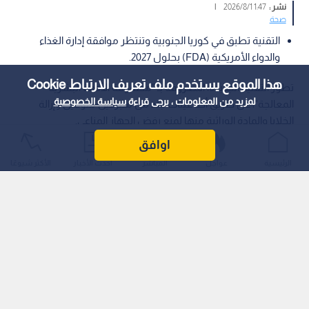
نشر :
1:47 2026/8/1
|
صحة
التقنية تطبق في كوريا الجنوبية وتنتظر موافقة إدارة الغذاء
والدواء الأمريكية (FDA) بحلول 2027.
هذا الموقع يستخدم ملف تعريف الارتباط Cookie
تطور التقنية الجديدة، المعروفة بـ "مصفوفة الأدمة البشرية
لمزيد من المعلومات ، يرجى قراءة
سياسة الخصوصية
المعالجة"، عن طريق أخذ عينات جلد من متبرعين متوفين وإزالة
الخلايا والمادة الوراثية منها لمنع رفض الجهاز المناعي.
اوافق
الرئيسية
عواجل
المباشر
أحدث الأخبار
الأكثر شيوعًا