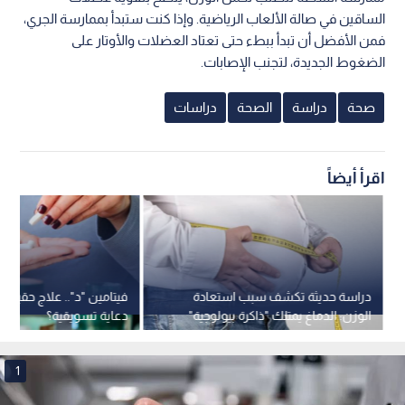
الساقين في صالة الألعاب الرياضية. وإذا كنت ستبدأ بممارسة الجري،
فمن الأفضل أن تبدأ ببطء حتى تعتاد العضلات والأوتار على
الضغوط الجديدة، لتجنب الإصابات.
صحة
دراسة
الصحة
دراسات
اقرأ أيضاً
دراسة حديثة تكشف سبب استعادة
فيتامين "د".. علاج حقيقي 
الوزن: الدماغ يمتلك "ذاكرة بيولوجية"
دعاية تسويقية؟
تقاوم الحمية
1