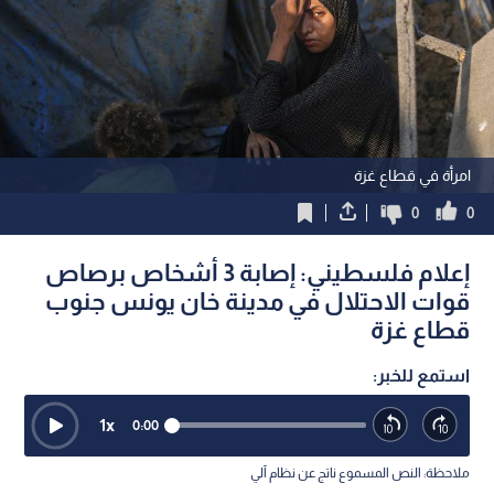
امرأة في قطاع غزة
0
0
إعلام فلسطيني: إصابة 3 أشخاص برصاص
قوات الاحتلال في مدينة خان يونس جنوب
قطاع غزة
استمع للخبر:
1
x
0:00
ملاحظة: النص المسموع ناتج عن نظام آلي