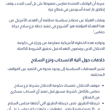
عبرية أن الولايات المتحدة تمارس ضغوطا على تل أبيب للبدء بـ وقف
إطلاق نار لمدة أسبوعين في قطاع غزة.
ونقلت الهيئة عن مصادر سياسية مطلعة أن الهدف الأمريكي من
هذا التهدئة المؤقتة هو "الشروع في تنفيذ خطة نزع سلاح حركة
حماس".
وتواجه هذه الخطوة الأمريكية معارضة من وزراء في حكومة
الاحتلال الذين يرفضون التهدئة قبل تحقيق الشروط الكاملة.
خلافات حول آلية الانسحاب ونزع السلاح
تشير المعطيات السياسية إلى وجود فجوة في التنفيذ بين المواقف
الـمختلفة:
موقف الاحتلال: تتمسك حكومة الاحتلال بشرط نزع سلاح
حماس بالكامل كشرط مسبق قبل تنفيذ أي انسحاب عسكري
من الـقطاع.
خريطة الطريق: تنص خريطة الطريق التي أعلنها مجلس السلام
في 31 تموز/يوليو الـماضي (واوافقت عليها حركة حماس) على أن