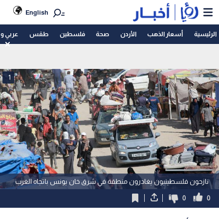
English
الرئيسية
أسعار الذهب
الأردن
صحة
فلسطين
طقس
عربي و
1
نازحون فلسطينيون يغادرون منطقة في شرق خان يونس باتجاه الغرب
0
0