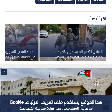
وزارة الخارجية وشؤون المغتربين
Read in English
0
2
الخارجية : الأردن يدين التفجير الإرهابي في
حافلة ركاب بمدينة جرمانا بريف دمشق في
سوريا
استمع للخبر:
هذا الموقع يستخدم ملف تعريف الارتباط Cookie
1
x
0:00
لمزيد من المعلومات ، يرجى قراءة
سياسة الخصوصية