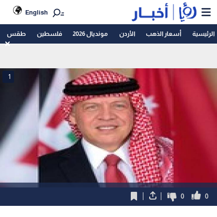
English
الرئيسية
أسعار الذهب
الأردن
مونديال 2026
فلسطين
طقس
1
0
0