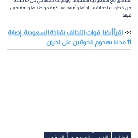
اصابات
الاردن
السعودية
الحوثيون
اقرأ أيضاً
الهلال الأحمر الفلسطيني: 48 إصابة
الدفاع المدني السوري: 
وعرقلة للطواقم الطبية في اقتحام
في حصيلة أولية إثر انفجار 
مستمر لقوات الاحتلال في قلنديا
دمشق
وكفر عقب
1