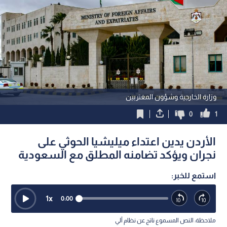
وزارة الخارجية وشؤون المغتربين
0
1
الأردن يدين اعتداء ميليشيا الحوثي على
نجران ويؤكد تضامنه المطلق مع السعودية
استمع للخبر:
1
x
0:00
ملاحظة: النص المسموع ناتج عن نظام آلي