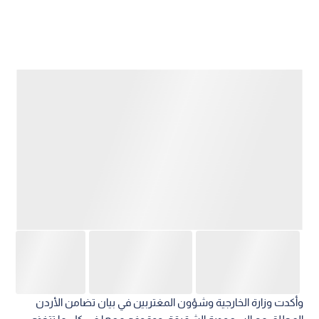
وأكدت وزارة الخارجية وشؤون المغتربين في بيان تضامن الأردن
المطلق مع السعودية الشقيقة، ووقوفه معها في كل ما تتخذه
من خطوات لحماية سيادتها وأمنها وسلامة مواطنيها والمقيمين
فيها.
اقرأ أيضا: قوات التحالف بقيادة السعودية: إصابة
11 مدنيا بهجوم للحوثيين على نجران