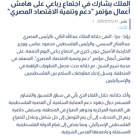
الملك يشارك في اجتماع رباعي على هامش
أعمال مؤتمر "دعم وتنمية الاقتصاد المصري"
نشر :
12:47 2015/3/13
|
الأردن
رؤيا - بترا - التقى جلالة الملك عبدالله الثاني، بالرئيس المصري
عبدالفتاح السيسي، والرئيس الفلسطيني محمود عباس، ووزير
الخارجية الأميركي جون كيري في اجتماع رباعي اليوم الجمعة، على
هامش أعمال مؤتمر "دعم وتنمية الاقتصاد المصري"، المنعقد في
مدينة شرم الشيخ ، تم خلاله بحث مجمل التطورات الراهنة في
المنطقة، وسبل إحياء مفاوضات السلام بين الفلسطينيين
والإسرائيليين.
وأكد جلالته، خلال اللقاء الذي يأتي في سياق التنسيق والتشاور
المستمر حيال جهود دعم العملية السلمية، أن القضية الفلسطينية
هي القضية المركزية وجوهر الصراع في المنطقة، وستبقى حاضرة
رغم كل التحديات، إلى أن يتم التوصل إلى حل شامل وعادل للصراع
الفلسطيني الإسرائيلي، وبما يفضي إلى قيام الدولة الفلسطينية
المستقلة وعاصمتها القدس الشرقية.