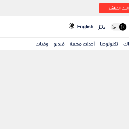
البث المباشر
English
اك
تكنولوجيا
أحداث مهمة
فيديو
وفيات