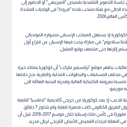
اني صاحب الـ27 عاما من خوض جلسة التصوير التقليدية بقميص "الميرينغي" أو الحضور إلى
 الحالي مع بعثة منتخب بلاده "لاروخا" في الولايات المتحدة
لعالم 2026.
لكوكوريا؛ إذ يستهل المنتخب الإسباني مشواره المونديالي
تا ستاديوم"، في مباراة يبحث فيها الإسبان عن انتزاع أول
ستمر إثارتها حتى منتصف يوليو المقبل.
صائيات، يظهر موقع "ترانسفير ماركت" أن كوكوريا يمتلك خبرة
 خاض مع تشيلسي الإنجليزي 163 مباراة في مختلف المسابقات والبطولات المحلية والقارية، نجح خلالها
ة حاسمة لزملائه، متسما بمرونته التكتيكية العالية وقدرته البدنية الهائلة التي
 مورينيو.
 للاعب؛ إذ يعد كوكوريلا من خريجي أكاديمية "لاماسيا" التابعة
للغريم التقليدي برشلونة، إلا أن مسيرته مع الفريق الأول للفريق الكتالوني كانت قصيرة للغاية ولم تتجاوز 7 دقائق
فقط، خاضها في مباراة الفوز بثلاثية نظيفة على ريال مايوركا في كأس ملك إسبانيا خلال موسم 2017-2018، قبل أن
ي النهاية لارتداء القميص الأبيض التاريخي لريال مدريد.