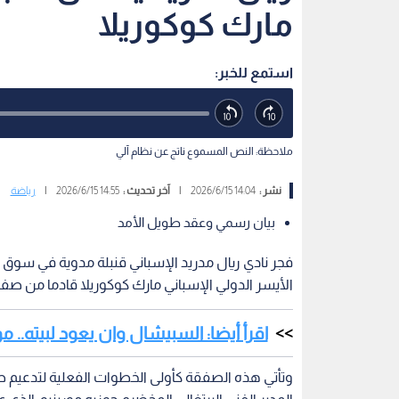
مارك كوكوريلا
استمع للخبر:
ملاحظة: النص المسموع ناتج عن نظام آلي
نشر :
14:04 2026/6/15
|
آخر تحديث :
14:55 2026/6/15
|
رياضة
بيان رسمي وعقد طويل الأمد
فجر نادي ريال مدريد الإسباني قنبلة مدوية في سوق ا
الأيسر الدولي الإسباني مارك كوكوريلا​ قادما من ص
اقرأ أيضا: السبيشال وان يعود لبيته.. موري
وتأتي هذه الصفقة كأولى الخطوات الفعلية لتدعيم ص