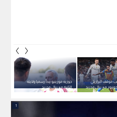
ب موقف البرازيلي
جوزيه مورينيو يبدأ رسميا ولايته
ريال م
نيور مع ريال مدريد
الثانية مع ريال مدريد
رأس م
1