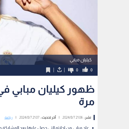
كيليان مبابي
0
0
ظهور كيليان مبابي في 
مرة
نشر :
21:06 2024/8/7
|
آخر تحديث :
21:07 2024/8/7
|
رياضة
عاد مبابي من إجازته التي حصل عليها بعد المشاركة مع