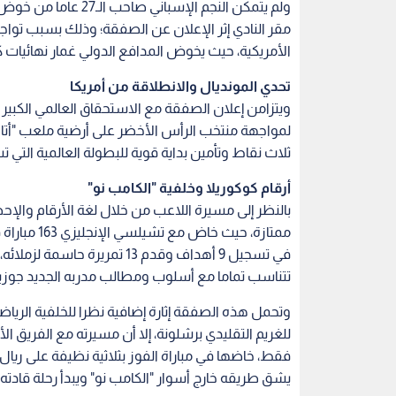
ولم يتمكن النجم الإسب
مقر النادي إثر الإعلان عن الصفقة؛ وذلك بسبب تواجده
الأمريكية، حيث يخوض المدافع الدولي غمار نهائيات كأس ا
تحدي المونديال والانطلاقة من أمريكا
ويتزامن إعلان الصفقة مع الاستحقاق العالمي الكبير 
لمواجهة منتخب الرأس الأخضر على أرضية ملعب "أتالان
ثلاث نقاط وتأمين بداية قوية للبطولة العالمية التي ت
أرقام كوكوريلا وخلفية "الكامب نو"
بالنظر إلى مسيرة اللاعب من خلال لغة الأرقام والإح
ممتازة، حيث
في تسجيل 9 أهداف وقدم 13 تمرير
تتناسب تماما مع أسلوب ومطالب مدربه الجديد جوزيه
وتحمل هذه الصفقة إثارة إضافية نظرا للخلفية الرياضية
يشق طريقه خارج أسوار "الكامب نو" ويبدأ رحلة قادته ف