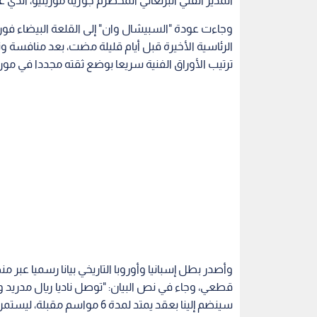
المدير الفني البرتغالي المخضرم جوزيه مورينيو، الذي عاد 
وجاءت عودة "السبيشال وان" إلى القلعة البيضاء فور ال
الرئاسية الأخيرة قبل أيام قليلة مضت، بعد منافسة و
ترتيب الأوراق الفنية سريعا بوضع ثقته مجددا في مور
وأصدر بطل إسبانيا وأوروبا التاريخي بيانا رسميا عب
قطعي، وجاء في نص البيان: "توصل ناديا ريال مدريد و
سينضم إلينا بعقد يمتد لمدة 6 مواسم مقبلة، ليستمر حتى 30 يونيو/ حزيران 2032".