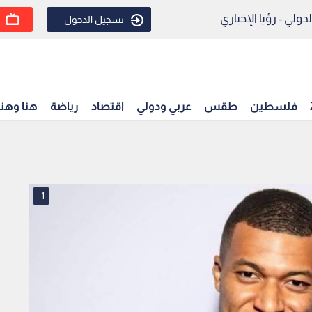
ولي - رؤيا الإخباري
تسجيل الدخول
فلسطين
طقس
عربي ودولي
اقتصاد
رياضة
هنا وهن
1