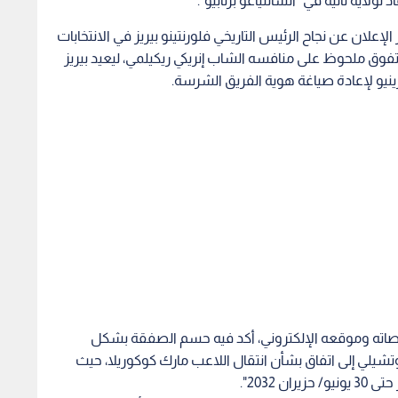
لولاية ثانية في "السانتياغو برنابيو".
إعلان عن نجاح الرئيس التاريخي فلورنتينو بيريز في الانتخابات
تفوق ملحوظ على منافسه الشاب إنريكي ريكيلمي، ليعيد بيريز
ينيو لإعادة صياغة هوية الفريق الشرسة.
ر منصاته وموقعه الإلكتروني، أكد فيه حسم الصفقة بشكل
تشيلي إلى اتفاق بشأن انتقال اللاعب مارك كوكوريلا​، حيث