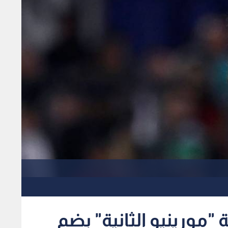
"مورينيو الثانية" بضم