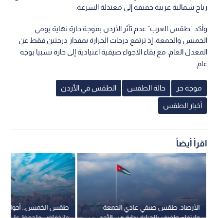
رياح شمالية غربية خفيفة إلى معتدلة السرعة.
وأكد "طقس العرب" عدم تأثر الأردن بموجة حارة نهاية يومي
الخميس والجمعة، إذ ترتفع درجات الحرارة بمقدار درجتين فقط عن
المعدل العام، مع بقاء الاجواء صيفية اعتيادية إلى حارة نسبيا بوجه
عام.
موجة حر
حالة الطقس
الطقس في الأردن
أخبار الطقس
اقرأ أيضاً
الأرصاد: طقس صيفي عادي الجمعة
طقس الخميس.. أجواء صي
وارتفاع طفيف بالحرارة بداية من الأحد
وانخفاض ملحوظ على درجا