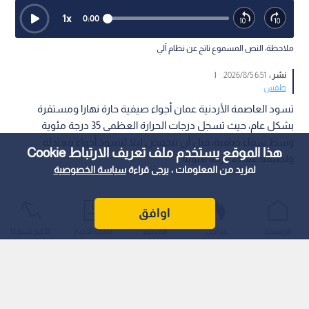
1
x
0:00
ملاحظة: النص المسموع ناتج عن نظام آلي
نشر :
6:51 2026/8/5
|
طقس
تسود العاصمة الأردنية عمان أجواء صيفية حارة نهارا ومستقرة
بشكل عام، حيث تسجل درجات الحرارة العظمى 35 درجة مئوية
وسط سماء صافية، قبل أن تنخفض ليلا لتسود أجواء معتدلة
هذا الموقع يستخدم ملف تعريف الارتباط Cookie
ولطيفة عند 23 درجة مئوية.
لمزيد من المعلومات ، يرجى قراءة
سياسة الخصوصية
اوافق
الرئيسية
عواجل
المباشر
أحدث الأخبار
الأكثر شيوعًا