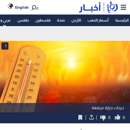
English
الرئيسية
أسعار الذهب
الأردن
صحة
فلسطين
طقس
عربي و
1
درجات حرارة مرتفعة
0
0