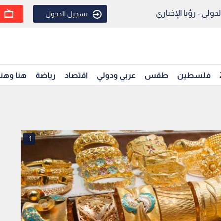
ولي - رؤيا الإخباري
تسجيل الدخول
فلسطين
طقس
عربي ودولي
اقتصاد
رياضة
هنا وهن
1