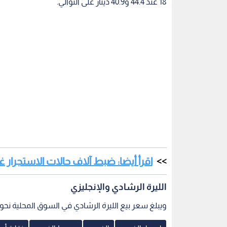
18 عند 44.4 و40.9 دينار على التوالي.
اقرأ أيضا: ضبط آلاف حالات الاستجرار غير
الليرة الرشادي والإنجليزي
ويبلغ سعر بيع الليرة الرشادي في السوق المحلية نحو 352 دينارا، فيما يبلغ سعر بيع الليرة الإنجليزي نحو 402 دينار