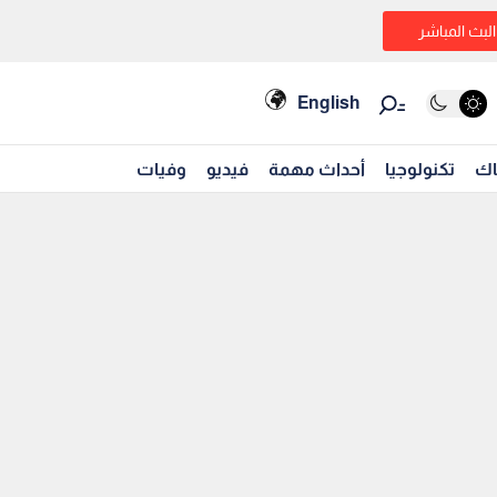
البث المباشر
English
اك
تكنولوجيا
أحداث مهمة
فيديو
وفيات