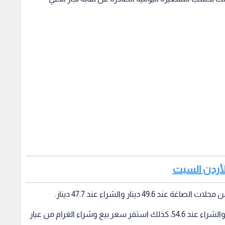
الأردن السبت
أيضا استقر سعر بيع الغرام من عيار 24 عند 57.1 دينار والشراء عند 54.6، كذلك استقر سعر بيع وشراء الغرام من عيار