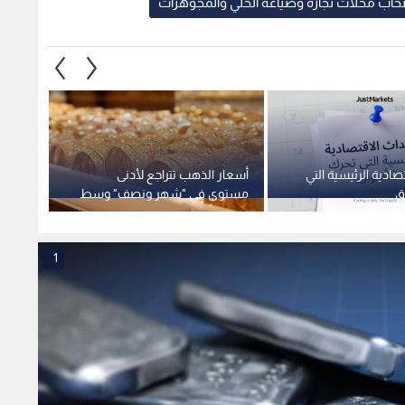
صحاب محلات تجارة وصياغة الحلي والمجوهرات
صادية الرئيسية التي
أسعار الذهب تتراجع لأدنى
البنك 
ق
مستوى في "شهر ونصف" وسط
احتياط
توترات أمريكا وإيران
إلى 771 مليار دولار
1