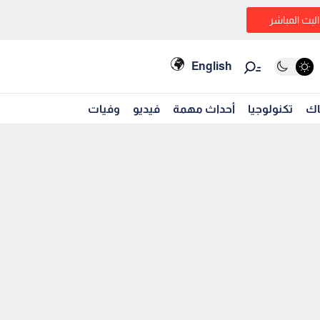
البث المباشر
English
اك
تكنولوجيا
أحداث مهمة
فيديو
وفيات