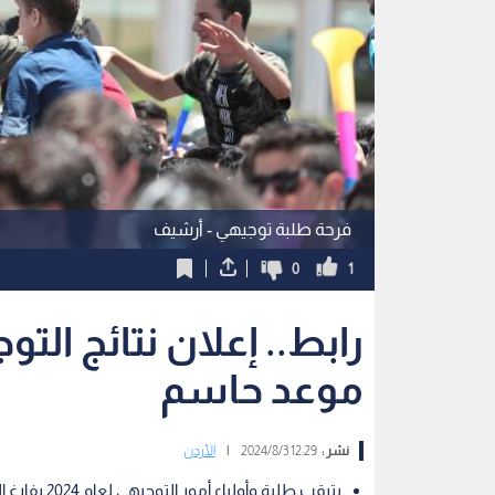
فرحة طلبة توجيهي - أرشيف
0
1
موعد حاسم
نشر :
12:29 2024/8/3
|
الأردن
يترقب طلبة وأولياء أمور التوجيهي لعام 2024 بفارغ الصبر إعلان نتائج امتحانات الثانوية العامة