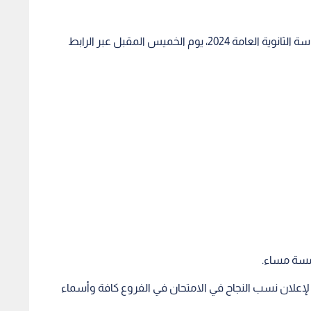
امسة مساء.
لإعلان نسب النجاح في الامتحان في الفروع كافة وأسماء
شر من تموز/يوليو، إذ اختتمت الاختبارات بمبحث تاريخ الأردن.
 والتدقيق بنحو ثلاثة أسابيع، ما يعني أن النتائج ستكون متاحة
ن النتائج على الموقع الرسمي الإلكتروني لوزارة التربية
كل سهولة ويسر عبر الخطوات التالية:
 الموقع الرسمي لموقع توجيهي جو
www.tawjihi.jo