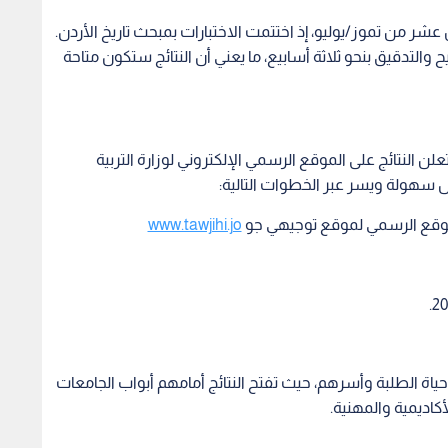
اة الطلبة وأسرهم، حيث تفتح النتائج أمامهم أبواب الجامعات
كاديمية والمهنية.
للتذكير، انتهت امتحانات التوجيهي للعام الماضي (2023) في 25 تموز/يوليو، وأعلنت النتائج بعدها بـ24 يوما، حيث أعلنت
ة العامة
نتائج التوجيهي