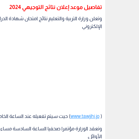
(
www.tawjihi.jo
) حيث سيتم تفعيله عند الساعة الخ
وتعقد الوزارة مؤتمرا صحفيا الساعة السادسة مساء 
الأوائل.
وكان آخر امتحان قدمه الطلبة لهذا العام في الخامس ع
من المتوقع أن تعلن النتائج بعد انتهاء عمليتي التصحيح
في أوائل شهر آب/أغسطس.
خطوات الاستعلام عن نتائج التوجيهي 2024
بعد الانتهاء من جميع عمليات التصحيح والتدقيق، ستعل
والتعليم الأردنية، حيث يمكن الاستعلام عن النتائج ب
الدخول إلى موقع وزارة التربية والتعليم الأردنية أو