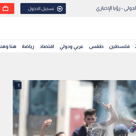
ولي - رؤيا الإخباري
تسجيل الدخول
فلسطين
طقس
عربي ودولي
اقتصاد
رياضة
هنا وهن
1