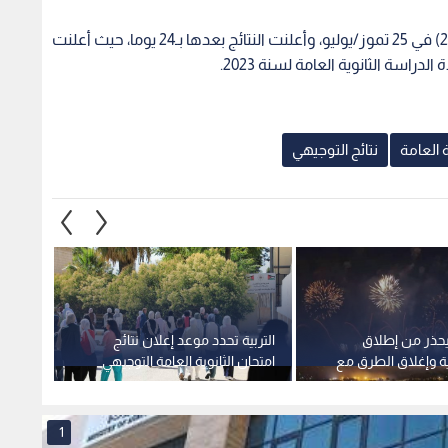
يحذر من إطلاق
التربية تحدد موعد إعلان نتائج
"الغذا
رية وإغلاق الطرق مع
امتحان الثانوية العامة التوجيهي
صارمة 
توجيهي
لعام 2026.. رابط
في ال
1