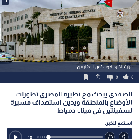
1
وزارة الخارجية وشؤون المغتربين
0
0
الصفدي يبحث مع نظيره المصري تطورات
الأوضاع بالمنطقة ويدين استهداف مسيرة
لسفينتين في ميناء دمياط
استمع للخبر:
1
x
0:00