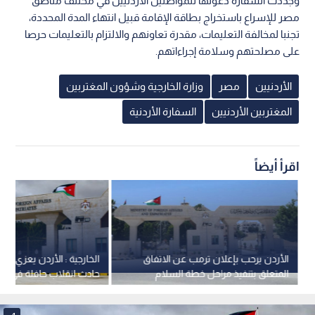
وجددت السفارة دعوتها للمواطنين الأردنيين في مختلف مناطق
مصر للإسراع باستخراج بطاقة الإقامة قبيل انتهاء المدة المحددة،
تجنبا لمخالفة التعليمات، مقدرة تعاونهم والالتزام بالتعليمات حرصا
على مصلحتهم وسلامة إجراءاتهم.
الأردنيين
مصر
وزارة الخارجية وشؤون المغتربين
المغتربين الأردنيين
السفارة الأردنية
اقرأ أيضاً
الأردن يرحب بإعلان ترمب عن الاتفاق
الخارجية : الأردن يعزي الجز
المتعلق بتنفيذ مراحل خطة السلام
حادث انقلاب حافلة في ولا
الشاملة في قطاع غزة
بومرداس