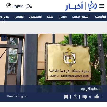
English
الرئيسية
أسعار الذهب
الأردن
صحة
فلسطين
طقس
عربي و
1
السفارة الأردنية
Read in English
0
1