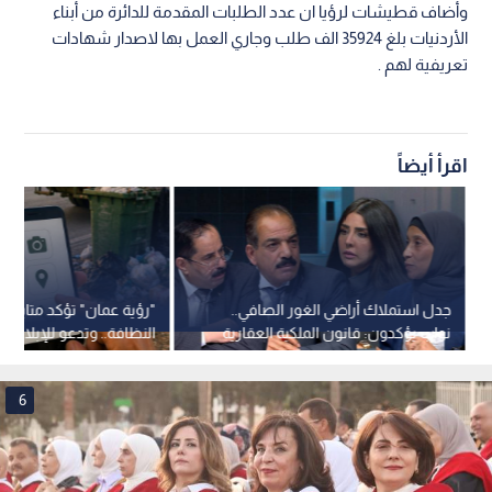
وأضاف قطيشات لرؤيا ان عدد الطلبات المقدمة للدائرة من أبناء
الأردنيات بلغ 35924 الف طلب وجاري العمل بها لاصدار شهادات
تعريفية لهم .
اقرأ أيضاً
جدل استملاك أراضي الغور الصافي..
"رؤية عمان" تؤكد متابعة
نواب يؤكدون: قانون الملكية العقارية
النظافة.. وتدعو للإبلاغ عب
لا يشمل الاستملاكات السابقة..
الرسمية
فيديو
6