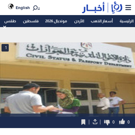
English
الرئيسية
أسعار الذهب
الأردن
مونديال 2026
فلسطين
طقس
1
0
0