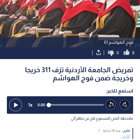
فوج الهواشم 61
0
0
تمريض الجامعة الأردنية تزف 311 خريجا
وخريجة ضمن فوج الهواشم
استمع للخبر:
1
x
0:00
ملاحظة: النص المسموع ناتج عن نظام آلي
نشر :
منذ 14 ساعة
|
الأردن