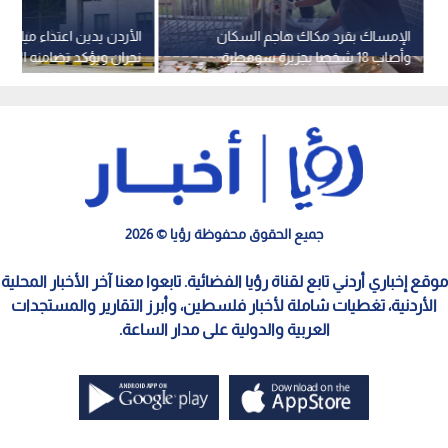
الإمساك بقرد مكاك هاجم السكان
الأردن يدين اعتداء ميليشي
وأصاب 18 شخصا بجزيرة سومطرة
نجران ويؤكد تضامنه المط
الإندونيسية
السعودية
جميع الحقوق محفوظة رؤيا © 2026
موقع إخباري أردني تابع لقناة رؤيا الفضائية. تابعوا معنا آخر الأخبار المحلية
الأردنية، تغطيات شاملة لأخبار فلسطين، وأبرز التقارير والمستجدات
العربية والدولية على مدار الساعة.