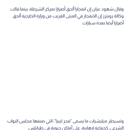
وقال شهود عيان إن انفجارا ألحق أضرارا بمركز الشرطة، بينما قالت
وكالة رويترز إن الانفجار في المبنى القريب من وزارة الخارجية ألحق
أضرارا أيضا بعدة سيارات.
وتسيطر ميليشيات ما يسمى "فجر ليبيا"، التي صنفها مجلس النواب
الشرعي، كجماعة إرهابية، على أماكن حيوية في طرابلس.