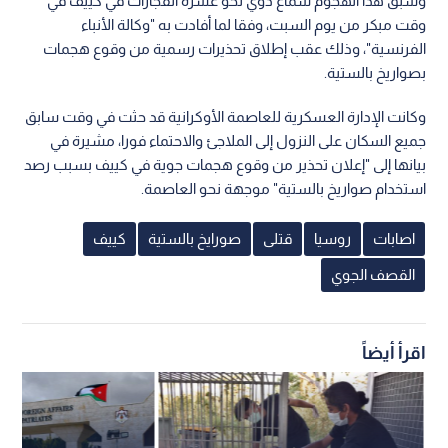
وسبق هذا الهجوم سماع دوي نحو عشرة انفجارات في كييف في
وقت مبكر من يوم السبت، وفقا لما أفادت به "وكالة الأنباء
الفرنسية"، وذلك عقب إطلاق تحذيرات رسمية من وقوع هجمات
بصواريخ بالستية.
وكانت الإدارة العسكرية للعاصمة الأوكرانية قد حثت في وقت سابق
جميع السكان على النزول إلى الملاجئ والاحتماء فورا، مشيرة في
بيانها إلى "إعلان تحذير من وقوع هجمات جوية في كييف بسبب رصد
استخدام صواريخ بالستية" موجهة نحو العاصمة.
اصابات
روسيا
قتلى
صورايخ بالستية
كييف
القصف الجوي
اقرأ أيضاً