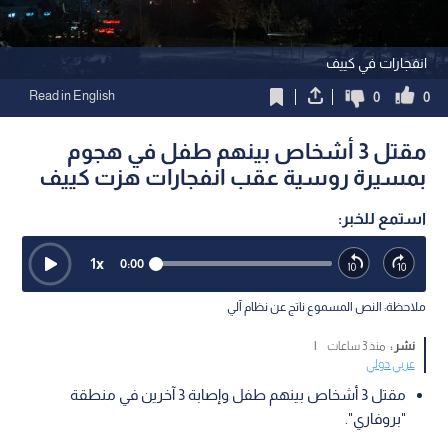
انفجارات في كييف
Read in English
0
0
مقتل 3 أشخاص بينهم طفل في هجوم
بمسيرة روسية عقب انفجارات هزت كييف
استمع للخبر:
1
x
0:00
ملاحظة: النص المسموع ناتج عن نظام آلي
نشر :
منذ 3 ساعات
|
عربي دولي
مقتل 3 أشخاص بينهم طفل وإصابة 3 آخرين في منطقة
"بروفاري".