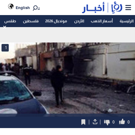
English
الرئيسية
أسعار الذهب
الأردن
مونديال 2026
فلسطين
طقس
1
0
0