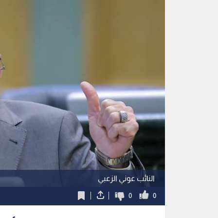
النائب عوني الزعبي
0
0