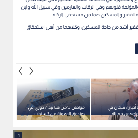
والمؤلفة قلوبهم وفي الرقاب والغارمين وفي سبيل الله وابن
الفقير أشد من حاجة المسكين، وكلاهما من أهل استحقاق
 أخبار”: سكان في
مواطن لـ"من هنا نبدأ": دوري في
واجهون معاناة
صندوق المعونة من 3 سنوات
نازل خارج التنظيم
ثابت عند 10 الآف .. والصندوق
دينار
أساسية
يوضح
1