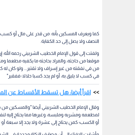
كما ويعرف المسكين بأنه: من قدر على مال أو كسب 
النصف ولا يصل إلى حد الكفاية.
ولفتت إلى قول الإمام الخطيب الشربيني رحمه الله: 
موقعا من حاجته، والمراد بحاجته ما يكفيه مطعما وملب
من في نفقته من غير إسراف ولا تقتير... ولو كان ل
في كسب لا يليق به، أو لم يجد كسبا حلالا؛ ففقير"
اقرأ أيضا: هل تسقط الأقساط عن المدين
وقال الإمام الخطيب الشربيني أيضا "والمسكين من ق
لمطعمه ومشربه وملبسه، وغيرها مما يحتاج إليه لنفسه
أو الكسب؛ كمن يحتاج إلى عشرة ولا يجد إلا سبعة أو ثم
وأشارت الإفتاء إلى أن مصارف الزكاة محددة في الشر