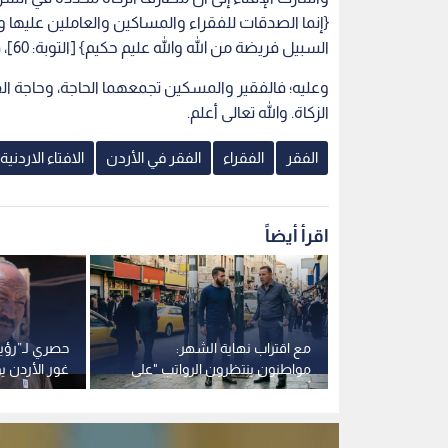
{إنما الصدقات للفقراء والمساكين والعاملين عليها 
السبيل فريضة من الله والله عليم حكيم} [التوبة: 60]، فالفقير والمسكين هما من مستحقي الزكاة.
وعليه؛ فالفقير والمسكين تجمعهما الحاجة، وحاجة 
الزكاة. والله تعالى أعلم.
الفقر
الفقراء
الفقر في الأردن
الافتاء الاردنية
اقرأ أيضاً
غزاها الفقر
مع اقتراب نهاية الشهر:
حصري لـ”رؤيا
جتماعية
مواطنون ينتظرون الرواتب "على
غور الأردن ي
و
أحر من الجمر" وعينة ميدانية
قاسية داخل م
تكشف حجم الضيق المادي
دون خدمات 