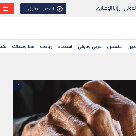
ولي - رؤيا الإخباري
تسجيل الدخول
ين
طقس
عربي ودولي
اقتصاد
رياضة
هنا وهناك
تكنو
1