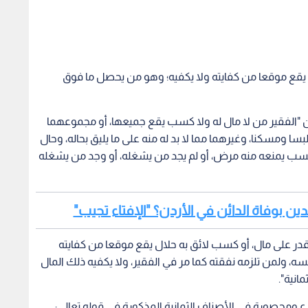
يقع موقعا من كفايته ولا يكفيه؛ وهو من يحصل ما فوق
إن "الفقير من لا مال له ولا كسب يقع جميعها، أو مجموعهما
سا ومسكنا، وغيرهما مما لا بد له منه على ما يليق بحاله، وحال
ه كسب يمنعه منه مرض، أو لم يجد من يشغله، أو وجد من يشغله
 بوفاة الدائن في الأردن؟ "الإفتاء تجيب"
در على مال، أو كسب لائق به حلال يقع موقعا من كفايته
، ولمن تلزمه نفقته كما مر في الفقير، ولا يكفيه ذلك المال
انية".
ع ومحصورة في الأصناف الثمانية المذكورة في قوله تعالى: