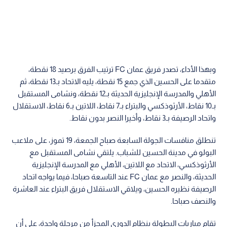
وبهذا الأداء، تصدر فريق عمان FC ترتيب الفرق برصيد 18 نقطة،
متقدما على الحسين الذي جمع 15 نقطة، يليه الاتحاد بـ13 نقطة، ثم
الأهلي والمدرسة الإنجليزية الحديثة بـ12 نقطة، ونشامى المستقبل
بـ10 نقاط، الأرثوذكسي والبتراء بـ7 نقاط، اللاتين بـ6 نقاط، الاستقلال
واتحاد الرصيفة بـ3 نقاط، وأخيرا النصر بدون نقاط.
تنطلق منافسات الجولة السابعة صباح الجمعة، 19 تموز، على ملاعب
البولو في مدينة الحسين للشباب. يلتقي نشامى المستقبل مع
الأرثوذكسي، الاتحاد مع اللاتين، الأهلي مع المدرسة الإنجليزية
الحديثة، والنصر مع عمان FC عند التاسعة صباحا، فيما يواجه اتحاد
الرصيفة نظيره الحسين، ويلاقي الاستقلال فريق البتراء عند العاشرة
والنصف صباحا.
تقام مباريات البطولة بنظام الدوري المجزأ من مرحلة واحدة، على أن