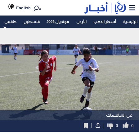
English
الرئيسية
أسعار الذهب
الأردن
مونديال 2026
فلسطين
طقس
1
من المنافسات
0
0