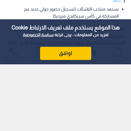
يستعد منتخب الناشئات لتسجيل حضور دولي جديد عبر
المشاركة في كأس سريكاندي ميرديكا
هذا الموقع يستخدم ملف تعريف الارتباط Cookie
حجز المنتخب الوطني النسوي للناشئات (تحت 17 عاما) مقعده
لمزيد من المعلومات ، يرجى قراءة
سياسة الخصوصية
بجدارة واستحقاق في الدور نصف النهائي من بطولة غرب آسيا
السادسة للناشئات، إثر تغمده نظيره البحريني بنتيجة (2-0)، في اللقاء
الذي أقيم مساء يوم الأربعاء 22 تموز (يوليو) الحالي، على أرضية ستاد
اوافق
الأمير محمد بمدينة الزرقاء.
الرئيسية
عواجل
المباشر
أحدث الأخبار
الأكثر شيوعًا