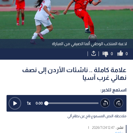
لاعبة المنتخب الوطني ألما الصيفي من المباراة
0
0
علامة كاملة .. ناشئات الأردن إلى نصف
نهائي غرب آسيا
استمع للخبر:
1
x
0:00
ملاحظة: النص المسموع ناتج عن نظام آلي
نشر :
12:47 2026/7/24
|
رياضة