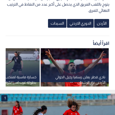
يتوج باللقب الفريق الذي يحصل على أكبر عدد من النقاط في الترتيب
النهائي للفرق.
الأردن
الدوري الاردني
السيدات
اقرأ أيضاً
نادي قطر يعلن رسميا رحيل الدولي
خسارة قاسية لمنتخب الن
الأردني نزار الرشدان
بطولة غرب اسيا لكرة الق
1