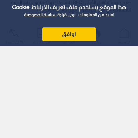
طرح دعوة التأهيل الأولي (RFQ) للشركات والائتلافات ذات الخبرة
هذا الموقع يستخدم ملف تعريف الارتباط Cookie
للمشاركة في مشروع تطوير معبر جابر الحدودي.
لمزيد من المعلومات ، يرجى قراءة
سياسة الخصوصية
اوافق
الرئيسية
عواجل
المباشر
أحدث الأخبار
الأكثر شيوعًا