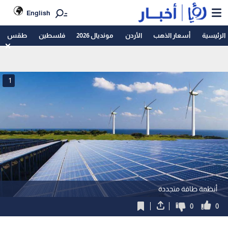
English
الرئيسية
أسعار الذهب
الأردن
مونديال 2026
فلسطين
طقس
1
أنظمة طاقة متجددة
0
0