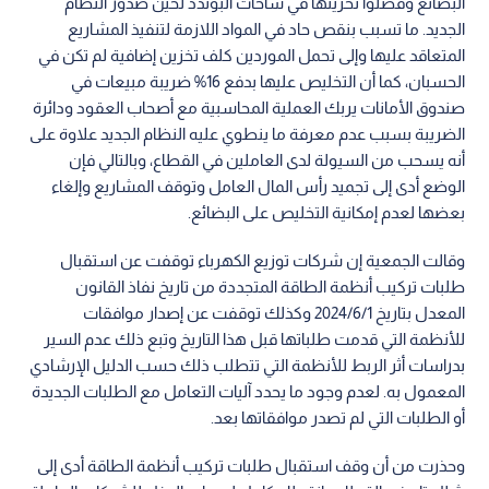
البضائع وفضلوا تخزينها في ساحات البوندد لحين صدور النظام
الجديد. ما تسبب بنقص حاد في المواد اللازمة لتنفيذ المشاريع
المتعاقد عليها وإلى تحمل الموردين كلف تخزين إضافية لم تكن في
الحسبان، كما أن التخليص عليها بدفع 16% ضريبة مبيعات في
صندوق الأمانات يربك العملية المحاسبية مع أصحاب العقود ودائرة
الضريبة بسبب عدم معرفة ما ينطوي عليه النظام الجديد علاوة على
أنه يسحب من السيولة لدى العاملين في القطاع، وبالتالي فإن
الوضع أدى إلى تجميد رأس المال العامل وتوقف المشاريع وإلغاء
بعضها لعدم إمكانية التخليص على البضائع.
وقالت الجمعية إن شركات توزيع الكهرباء توقفت عن استقبال
طلبات تركيب أنظمة الطاقة المتجددة من تاريخ نفاذ القانون
المعدل بتاريخ 2024/6/1 وكذلك توقفت عن إصدار موافقات
للأنظمة التي قدمت طلباتها قبل هذا التاريخ وتبع ذلك عدم السير
بدراسات أثر الربط للأنظمة التي تتطلب ذلك حسب الدليل الإرشادي
المعمول به. لعدم وجود ما يحدد آليات التعامل مع الطلبات الجديدة
أو الطلبات التي لم تصدر موافقاتها بعد.
وحذرت من أن وقف استقبال طلبات تركيب أنظمة الطاقة أدى إلى