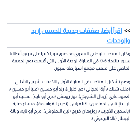
اقرأ أيضا: صفقات جديدة للحسين إربد
والوحدات
وكان المنتخب الوطني النسوي قد حقق فوزا كبيرا على فريق أنطاليا
سبور بنتيجة 6-0، في المباراة الودية الأولى التي أقيمت يوم الجمعة
الماضي على ملعب مجمع اسبارطة سبور.
وضم تشكيل المنتخب في المباراة الأولى اللاعبات: شرين الشلبي
(ملك شنك)، آية المجالي (هيا خليل)، رند أبو حسين (عليا أبو حسين)،
العنود غازي (ريتال الشوبكي)، نور زوقش (فرح أبو تاية)، تسنيم أبو
الرب (إيناس الجماعين)، لانا فراس (تحرير القواسمة)، ميساء جبارة
(ياسمين الأجرب)، روزبهان فريج (لين البطوش)، مرح أبو تايه، وبانة
البيطار (تالا البرغوثي).