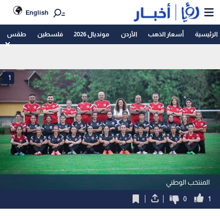
English
الرئيسية
أسعار الذهب
الأردن
مونديال 2026
فلسطين
طقس
1
المنتخب الوطني
0
1