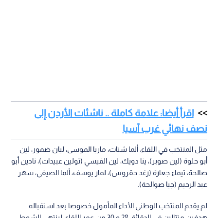
اقرأ أيضا: علامة كاملة .. ناشئات الأردن إلى
نصف نهائي غرب آسيا
مثل المنتخب في اللقاء: ألما شتات، ماريا الموسى، ليان ضمور، لين
أبو حلوة (لين صوبر)، ينا دويك، لين القيسي (تولين عبيدات)، نادين أبو
صالحة، تيماء جعارة (رغد حقروس)، لمار يوسف، ألما الصيفي، سهر
عبد الرحيم (جيا صوالحة).
لم يقدم المنتخب الوطني الأداء المأمول خصوصا بعد استقباله
هدفين متتالين في الدقائق 28 و 30 من عمر اللقاء، لينتهي الشوط