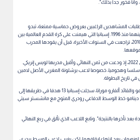
طلبات المشاهدين الراغبين بعروض حماسية ممتعة، تبدو
إسبانيا مرشحة لتخطي إنجلترا في أول مواجهة كبرى بينهما منذ 1996. إسبانيا التي هيمنت على كرة القدم العالمية بين
2008 و2012، محرزة كأس أوروبا مرتين وكأس العالم 2010، تراجعت في السنوات الأخيرة، قبل أن يقودها المدرب
موقعها.
كان مشوار "لا روخا" مخيبا في كأس العالم الأخيرة في 2022، إذ ودعت من ثمن النهائي وأقيل مدربها لويس إنريكي.
ء سلسا وهجوميا، خصوصا لاعب برشلونة المغربي الأصل لامين
ي تاريخ البطولة.
مع جمال الذي بلغ السبت السابعة عشرة، وليامز، أولمو والقائد ألفارو موراتا، سجلت إسبانيا 13 هدفا في طريقها إلى
ينتي أيضا على دينامو خط الوسط الدفاعي رودري المتوج مع مانشستر سيتي
بعد تأخرها بالنتيجة". وتابع اللاعب الذي تألق في ربع النهائي
 لونورمان بعد انتهاء إيقافهما، لكن يغيب لاعب الوسط بيدري،