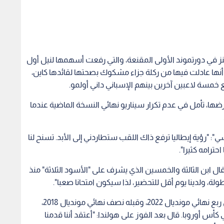
ينز في دورتموند الأولى المقنعة، والتي رفعت أسهمها لنيل أول
ونديال 1966 على أرضها، رغم أنها عادلت فيها من ركلة جزاء مشكوك بصحتها لقائدها كاين،
ع خمسة لاعبين آخرين بينهم الإسباني داني أولمو.
رضها، تأمل في عدم تكرار سيناريو نهائي النسخة الماضية عندما
"رؤية إيطاليا ترفع ذاك اللقب ستطاردني إلى الأبد. تسنح لنا
احترامه كثيرا".
ل ابن الثالثة والخمسين الذي يشرف على "الأسود الثلاثة" منذ
وصل لاعب الوسط السابق في غضون 8 سنوات إلى ربع نهائي مونديال 2022، وقبله نصف نهائي مونديال 2018،
في كأس أوروبا. قال بعد الفوز على هولندا: "أعتقد أننا قدمنا