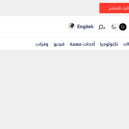
البث المباشر
English
اك
تكنولوجيا
أحداث مهمة
فيديو
وفيات