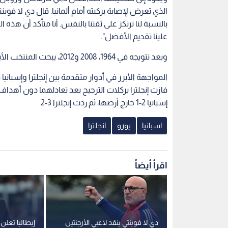
الذي تعرض لإصابة بركبته أمام ألمانيا. قال دي لا فوي
بالنسبة لنا ترتكز على ثقتنا بالنفس. أنا متأكد أن 
علينا تقديم الأفضل".
وبعد تتويجه في 1964، 2008 و2012، يبحث المنتخب الأيبيري عن فك الشراكة مع ألمانيا المتوجة في 1972، 1980 و1996.
إسبانيا 2-1 خارج أرضها، ثم ردت إنجلترا 3-2.
اسبانيا
يورو
انجلترا
اقرأ أيضاً
كاء على
دي لا فوينتي ينقد لاعبي الأرجنتين
إيطاليا تعلن