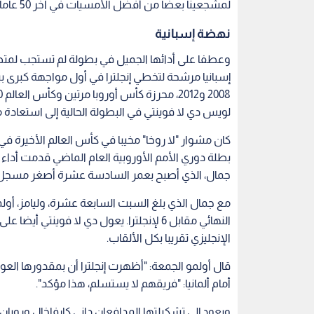
لمشجعينا بعضا من أفضل الأمسيات في آخر 50 عاما، وأنا فخور جدا بذلك".
نهضة إسبانية
وعطفا على أدائها الجميل في بطولة لم تستجب لمت
لويس دي لا فوينتي في البطولة الحالية إلى استعادة 
بطلة دوري الأمم الأوروبية العام الماضي قدمت أدا
جمال، الذي أصبح بعمر السادسة عشرة أصغر مسجل ف
النهائي مقابل 6 لإنجلترا. يعول دي لا فو
الإنجليزي تقريبا بكل الألقاب.
قال أولمو الجمعة: "أظهرت إنجلترا أن بمقدورها العودة 
أمام ألمانيا: "فريقهم لا يستسلم، هذا مؤكد".
ويعود إلى تشكيلتها المدافعان داني كارفاخال وروبان