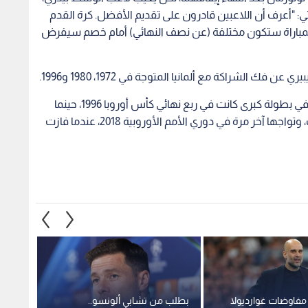
نتي: "أعرف أن اللاعبين قادرون على تقديم الأفضل. كرة القدم
هذه المباراة ستكون مختلفة (عن نصف النهائي) أمام خصم سيفرض
المواجهة الأبرز في أدوار متقدمة بين إنجلترا وإسبانيا في بطولة كبرى كانت في ربع نهائي كأس أوروبا 1996، حينما
فازت إنجلترا بركلات الترجيح بعد تعادلهما دون أهداف، وتواجها آخر مرة في دوري الأمم الأوروبية 2018، عندما فازت
 مفاوضات غوارديولا
بطلب من تشابي ألونسو..
ثورة ف