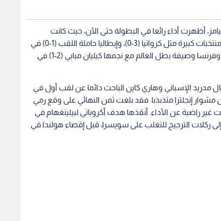
ليامز، أظهرت أداء رائعا في البطولة حتى الآن، حيث كانت
الوحيدة التي حققت 6 انتصارات متتالية، متفوقة على منتخبات كبيرة مثل كرواتيا (3-0)، وإيطاليا حاملة اللقب (1-0) في
دور المجموعات، ثم ألمانيا المضيفة (2-1) بعد التمديد، وفرنسا وصيفة بطل العالم مع نجمها كيليان مبابي (2-1) في
ال مدريد الإسباني وهاري كاين الباحث دائما عن لقب أول في
مشوار إنجلترا متذبذبا. فقد بلغت ثمن النهائي على وقع رمي
غير راضية عن الأداء. أنقذها هدف أكروباتي لبيلينغهام في
إلى ركلات الترجيح للتغلب على سويسرا، قبل إقصاء هولندا في