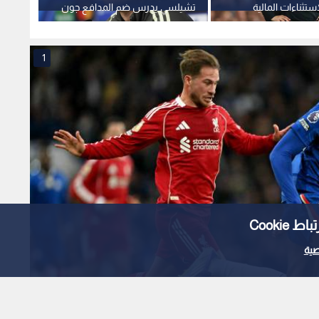
ستثناءات المالية
تشيلسي يدرس ضم المدافع جون
تحكيمية
ستونز
1
Cooki
ية