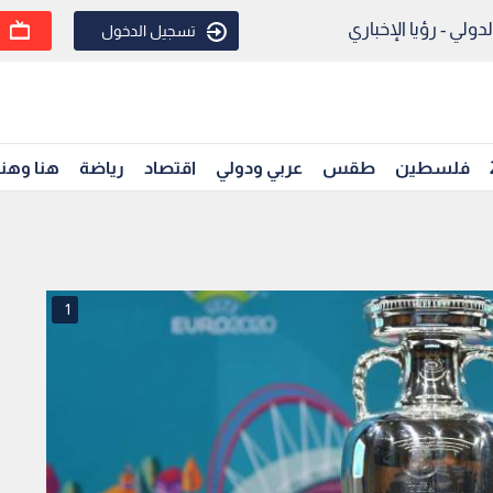
ولي - رؤيا الإخباري
تسجيل الدخول
فلسطين
طقس
عربي ودولي
اقتصاد
رياضة
هنا وهن
1