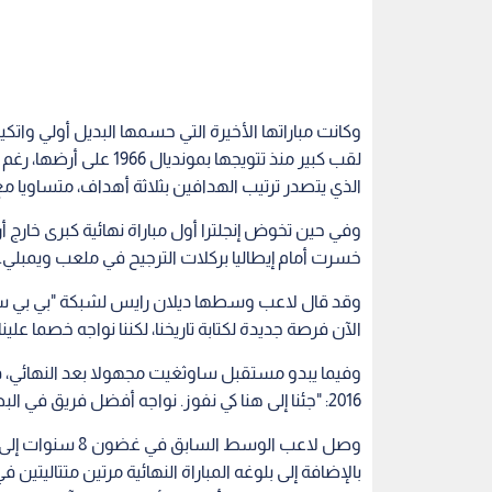
وكانت مباراتها الأخيرة التي حسمها البديل أولي واتك
لقب كبير منذ تتويجها بم
الذي يتصدر ترتيب الهدافين بثلاثة أهداف، متساويا م
وفي حين تخوض إنجلترا أول مباراة نهائية كبرى خارج أ
خسرت أمام إيطاليا بركلات الترجيح في ملعب ويمبلي.
وقد قال لاعب وسطها ديلان رايس لشبكة "بي بي سي": 
الآن فرصة جديدة لكتابة تاريخنا، لكننا نواجه خصما علينا 
وفيما يبدو مستقبل ساوثغيت مجهولا بعد النهائي، قا
2016: "جئنا إلى هنا كي نفوز. نواجه أفضل فريق في البطولة، ولدينا يوم أقل للتحضير، لذا سيكون امتحانا صعبا".
بالإضافة إلى بلوغه المباراة النهائية مرتين متتاليتين 