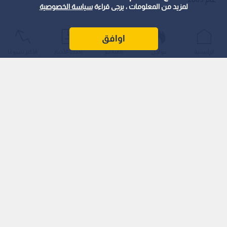
لمزيد من المعلومات ، يرجى قراءة
سياسة الخصوصية
اوافق
الرئيسية
عواجل
المباشر
أحدث الأخبار
الأكثر شيوعًا
وأعلنت الرئاسة اللبنانية، يوم السبت، أن جدول أعمال الرئيس يتضمن
عقد لقاء يوم غد الأحد مع وزير الخارجية الأمريكي ماركو روبيو، قبل أن
يلتقي نظيره الأمريكي دونالد ترامب يوم الثلاثاء المقبل 21 تموز.
وتتناول المباحثات سبل تثبيت وقف إطلاق النار، وتأمين انسحاب
قوات الاحتلال "الإسرائيلية" من المناطق التي تحتلها في الجنوب.
مسار المفاوضات والاتفاق الإطاري: