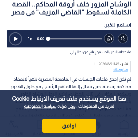
الوشاح المزور خلف أروقة المحاكم.. القصة
الكاملة لسقوط "القاضي المزيف" في مصر
استمع للخبر:
1
x
0:00
ملاحظة: النص المسموع ناتج عن نظام آلي
نشر :
11:45 2026/8/5
|
هنا وهناك
لم تكن إحدى قاعات الجلسات في العاصمة المصرية تتهيأ لانعقاد
محاكمة رسمية، حين تسلل إليها المتهم الرئيسي مع حلول الهدوء
وسكون المكان. في تلك اللحظات، ارتدى الرجل الوشاح الخاص
هذا الموقع يستخدم ملف تعريف الارتباط Cookie
بأعضاء الهيئات القضائية، وقف بثقة أمام عدسة الكاميرا، والتقط
لمزيد من المعلومات ، يرجى قراءة
سياسة الخصوصية
مشاهد مصورة ومقاطع فيديو بعناية فائقة، ليعيد رسم ملامح
حياته من مجرد عاطل إلى "قاض" يمتلك النفوذ والكلمة الفصل في
إنهاء المعاملات الحكومية.
اوافق
الرئيسية
عواجل
المباشر
أحدث الأخبار
الأكثر شيوعًا