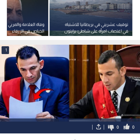
توقيف عشريني في بريطانيا للاشتباه
وفاة العلامة والمربي الدكت
في اغتصاب امرأة على شاطئ برايتون
الخباص في الزرقاء
وفق إعلام بريطاني
1
0
0