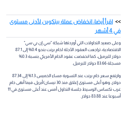
اقرأ أيضا: انخفاض عملة بيتكوين لأدنى مستوى
في 4 أشهر
وعلى صعيد التداولات التي أوردتها شبكة "سي إن بي سي"
الاقتصادية، تراجعت العقود الآجلة لخام برنت بنحو 0.4% إلى 87.1
دولار للبرميل، كما انخفضت عقود الخام الأمريكي بنسبة 0.3%
مسجلة 83.66 دولار للبرميل.
وارتفع سعر خام برنت عند التسوية مساء الخميس 1.3% إلى 87.34
دولار، وهو أعلى مستوى إغلاق منذ 30 نيسان/أبريل، فيما أنهى خام
غرب تكساس الوسيط جلسة التداول أمس عند أعلى مستوى في 11
أسبوعا عند 83.88 دولار.