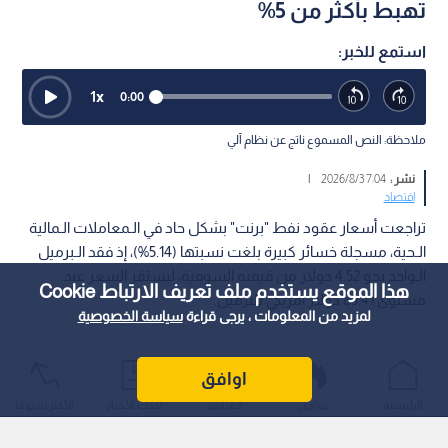
تهبط بأكثر من 5%
استمع للخبر:
1
x
0:00
ملاحظة: النص المسموع ناتج عن نظام آلي
نشر :
7:04 2026/8/3
|
اقتصاد
تراجعت أسعار عقود نفط "برنت" بشكل حاد في الـمعاملات الـمالية
الـحية، مسجلة خسائر كبيرة بلغت نسبتها (5.14%)، إذ فقد الـبرميل
الـواحد نحو 4.52 دولار من قيمته السوقية، ليستقر السعر عند
هذا الموقع يستخدم ملف تعريف الارتباط Cookie
مستوى 83.41 دولار أمريكي للبرميل.
لمزيد من المعلومات ، يرجى قراءة
سياسة الخصوصية
اوافق
الرئيسية
عواجل
المباشر
أحدث الأخبار
الأكثر شيوعًا