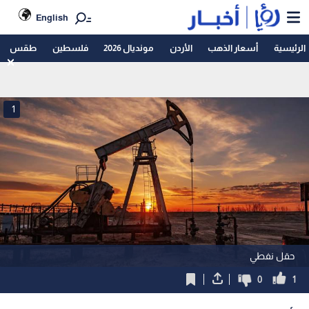
English
الرئيسية
أسعار الذهب
الأردن
مونديال 2026
فلسطين
طقس
1
حقل نفطي
0
1