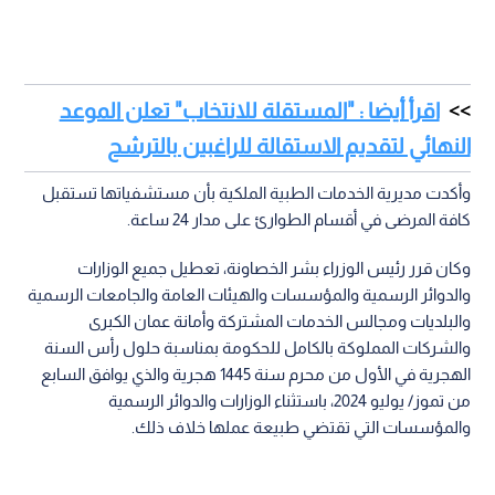
اقرأ أيضا : "المستقلة للانتخاب" تعلن الموعد
النهائي لتقديم الاستقالة للراغبين بالترشح
وأكدت مديرية الخدمات الطبية الملكية بأن مستشفياتها تستقبل
كافة المرضى في أقسام الطوارئ على مدار 24 ساعة.
وكان قرر رئيس الوزراء بشر الخصاونة، تعطيل جميع الوزارات
والدوائر الرسمية والمؤسسات والهيئات العامة والجامعات الرسمية
والبلديات ومجالس الخدمات المشتركة وأمانة عمان الكبرى
والشركات المملوكة بالكامل للحكومة بمناسبة حلول رأس السنة
الهجرية في الأول من محرم سنة 1445 هجرية والذي يوافق السابع
من تموز/ يوليو 2024، باستثناء الوزارات والدوائر الرسمية
والمؤسسات التي تقتضي طبيعة عملها خلاف ذلك.