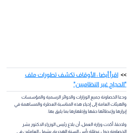
اقرأ أيضا : الأوقاف تكشف تطورات ملف
"الحجاج غير النظاميين"
ودعا الخصاونة جميع الوزارات والدوائر الرسمية والمؤسسات
والهيئات العامة إلى إحياء هذه المناسبة العطرة والمساهمة في
إبرازها وإعطائها حقها وإظهارها بما يليق بها.
ولاحقا، أكدت وزارة العمل، أن بلاغ رئيس الوزراء الدكتور بشر
الخصاونة حول عطلة رأس السنة الهجرية، يشمل العاملين في