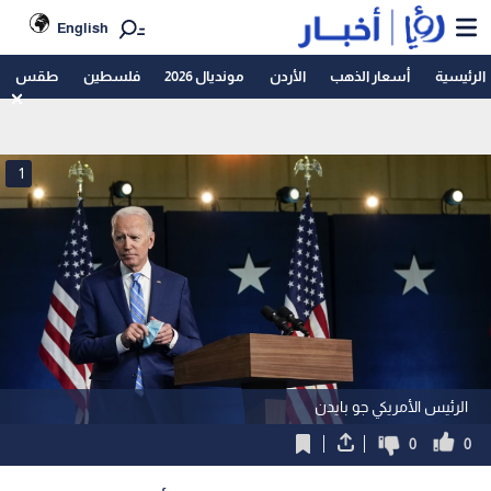
English
الرئيسية
أسعار الذهب
الأردن
مونديال 2026
فلسطين
طقس
1
الرئيس الأمريكي جو بايدن
0
0