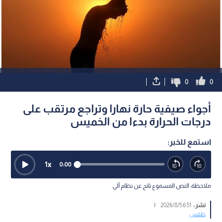
0
0
أجواء صيفية حارة نهارا وتراجع مرتقب على
درجات الحرارة بدءا من الخميس
استمع للخبر:
1
x
0:00
ملاحظة: النص المسموع ناتج عن نظام آلي
نشر :
6:51 2026/8/5
|
طقس