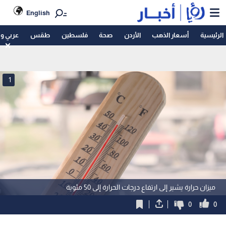
English
الرئيسية
أسعار الذهب
الأردن
صحة
فلسطين
طقس
عربي و
1
ميزان حرارة يشير إلى ارتفاع درجات الحرارة إلى 50 مئوية
0
0