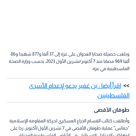
وبلغت حصيلة ضحايا العدوان على غزة إلى 37 ألفا و877 شهيدا و86
ألفا 969 مصابا منذ 7 أكتوبر/تشرين الأول 2023، بحسب وزارة الصحة
الفلسطينية في غزة.
اقرأ أيضا : بن غفير يدعو لإعدام الأسرى
الفلسطينيين
طوفان الأقصى
وأطلقت كتائب القسام الذراع العسكري لحركة المقاومة الإسلامية
"حماس" عملية طوفان الأقصى في 7 تشرين الأول/أكتوبر، ردا على
انتهاكات الاحتلال الإسرائيلي في الأراضي الفلسطينية المحتلة.