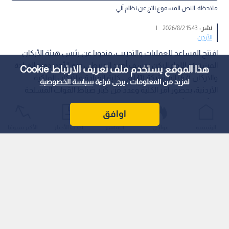
ملاحظة: النص المسموع ناتج عن نظام آلي
نشر :
15:43 2026/8/2
|
الأردن
افتتح المساعد للعمليات والتدريب، مندوبا عن رئيس هيئة الأركان
المشتركة اللواء الركن يوسف أحمد الحنيطي، يوم الأحد، دورة القيادة
هذا الموقع يستخدم ملف تعريف الارتباط Cookie
والأركان (67) المشتركة (31) في كلية القيادة والأركان الملكية
لمزيد من المعلومات ، يرجى قراءة
سياسة الخصوصية
الأردنية، بحضور آمر الكلية وعدد من كبار ضباط القوات المسلحة
والأجهزة الأمنية والملحقين العسكريين للدول الشقيقة والصديقة.
اوافق
الرئيسية
عواجل
المباشر
أحدث الأخبار
الأكثر شيوعًا