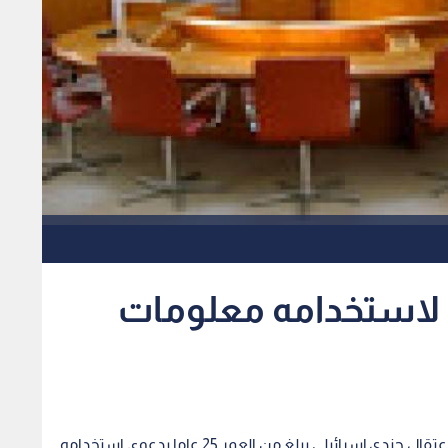
ي لاستخدامه معلومات
رؤيا - الأناضول - أعلن جيش الاحتلال الإسرائيلي عن اعتقال جندي إسرائيلي يبلغ من العمر 25 عاما بدعوى استخدامه