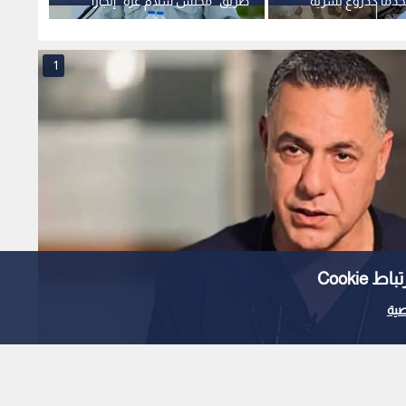
دما كدروع بشرية
طريق "مجلس سلام غزة" إنجازا
اتهام
ا بغزة
سياسيا وتسعى لكسب الوقت
عودة ا
1
Cooki
ية