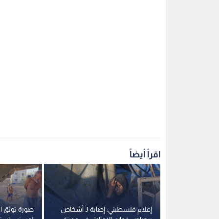
اقرأ أيضاً
صحة غزة: شهيدان و6 إصابات
إعلام فلسطيني: إصابة 3 أشخاص
صورة توثق ال