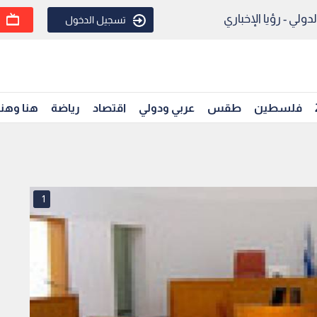
ولي - رؤيا الإخباري
تسجيل الدخول
فلسطين
طقس
عربي ودولي
اقتصاد
رياضة
هنا وهن
1