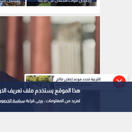
جراء عدوان الاحتلال خلال 48
برصاص قوات الاحتلال في مدينة
لمسنين استخ
خان يونس جنوب قطاع غزة
قبل إعدامهم
التربية تحدد موعد إعلان نتائج
امتحان الثانوية العامة...
هذا الموقع يستخدم ملف تعريف الارتباط e
لمزيد من المعلومات ، يرجى قراءة
سياسة الخصوص
الدكتور حسام أبو صفية