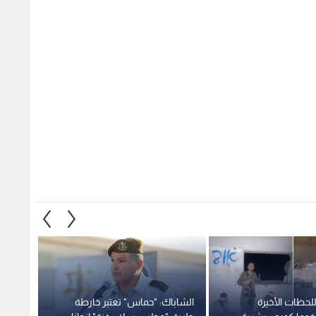
لحظات الأخيرة
الشاباك: "حماس" تعتبر خارطة
النيابة