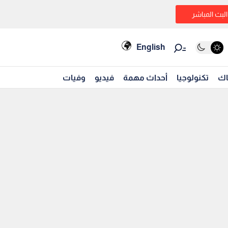
البث المباشر
English
اك
تكنولوجيا
أحداث مهمة
فيديو
وفيات