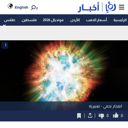
English
الرئيسية
أسعار الذهب
الأردن
مونديال 2026
فلسطين
طقس
1
انفجار نجمي - تعبيرية
0
0