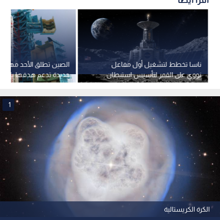
ناسا تخطط لتشغيل أول مفاعل
الصين تطلق الأحد مهمة 
نووي على القمر لتأسيس استيطان
جديدة تدعم هدفها بإرسال
بشري دائم
فضاء إلى القمر
1
الكرة الكريستالية