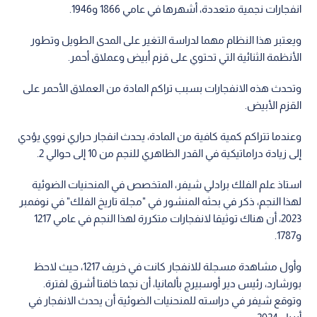
انفجارات نجمية متعددة، أشهرها في عامي 1866 و1946.
ويعتبر هذا النظام مهما لدراسة التغير على المدى الطويل وتطور
الأنظمة الثنائية التي تحتوي على قزم أبيض وعملاق أحمر.
وتحدث هذه الانفجارات بسبب تراكم المادة من العملاق الأحمر على
القزم الأبيض.
وعندما تتراكم كمية كافية من المادة، يحدث انفجار حراري نووي يؤدي
إلى زيادة دراماتيكية في القدر الظاهري للنجم من 10 إلى حوالي 2.
استاذ علم الفلك برادلي شيفر، المتخصص في المنحنيات الضوئية
لهذا النجم، ذكر في بحثه المنشور في "مجلة تاريخ الفلك" في نوفمبر
2023، أن هناك توثيقا لانفجارات متكررة لهذا النجم في عامي 1217
و1787.
وأول مشاهدة مسجلة للانفجار كانت في خريف 1217، حيث لاحظ
بورشارد، رئيس دير أوسبيرج بألمانيا، أن نجما خافتا أشرق لفترة.
وتوقع شيفر في دراسته للمنحنيات الضوئية أن يحدث الانفجار في