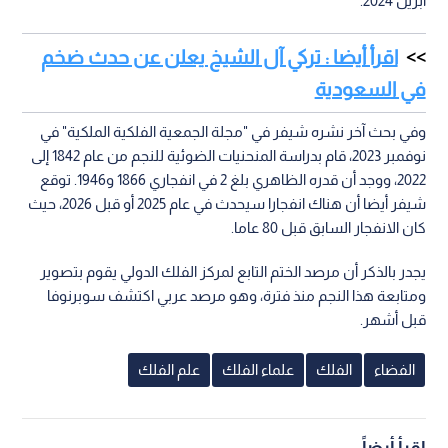
أبريل 2024.
اقرأ أيضا : تركي آل الشيخ يعلن عن حدث ضخم
في السعودية
وفي بحث آخر نشره شيفر في "مجلة الجمعية الفلكية الملكية" في
نوفمبر 2023، قام بدراسة المنحنيات الضوئية للنجم من عام 1842 إلى
2022، ووجد أن قدره الظاهري بلغ 2 في انفجاري 1866 و1946. توقع
شيفر أيضا أن هناك انفجارا سيحدث في عام 2025 أو قبل 2026، حيث
كان الانفجار السابق قبل 80 عاما.
يجدر بالذكر أن مرصد الختم التابع لمركز الفلك الدولي يقوم بتصوير
ومتابعة هذا النجم منذ فترة، وهو مرصد عربي اكتشف سوبرنوفا
قبل أشهر.
الفضاء
الفلك
علماء الفلك
علم الفلك
اقرأ أيضاً