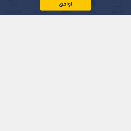
"الكرة الكريستالية" المشعة.
اوافق
الرئيسية
عواجل
المباشر
أحدث الأخبار
الأكثر شيوعًا