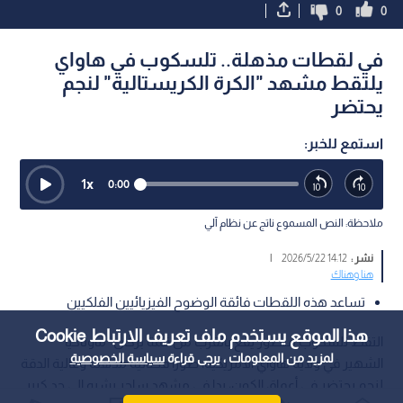
0
0
في لقطات مذهلة.. تلسكوب في هاواي
يلتقط مشهد "الكرة الكريستالية" لنجم
يحتضر
استمع للخبر:
1
x
0:00
ملاحظة: النص المسموع ناتج عن نظام آلي
نشر :
14:12 2026/5/22
|
هنا وهناك
تساعد هذه اللقطات فائقة الوضوح الفيزيائيين الفلكيين
هذا الموقع يستخدم ملف تعريف الارتباط Cookie
التقط تلسكوب متطور يقع بالقرب من قمة بركان "ماوناكيا"
لمزيد من المعلومات ، يرجى قراءة
سياسة الخصوصية
الشهير في ولاية هاواي الأمريكية، صورا فضائية مذهلة وعالية الدقة
لنجم يحتضر في أعماق الكون، بدا في مشهد ساحر يشبه إلى حد كبير