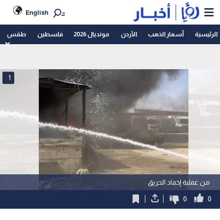
English
الرئيسية
أسعار الذهب
الأردن
مونديال 2026
فلسطين
طقس
1
من عملية إخماد الحريق
0
0