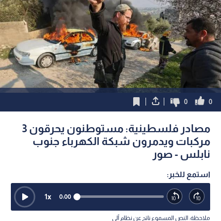
0
0
مصادر فلسطينية: مستوطنون يحرقون 3
مركبات ويدمرون شبكة الكهرباء جنوب
نابلس - صور
استمع للخبر:
1
x
0:00
ملاحظة: النص المسموع ناتج عن نظام آلي