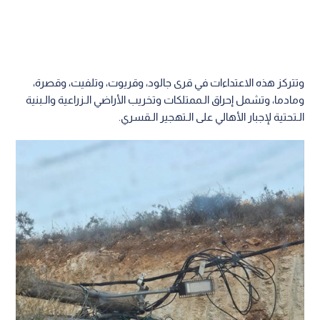
وتتركز هذه الاعتداءات في قرى جالود، وقريوت، وتلفيت، وقصرة،
ومادما، وتشمل إحراق الـممتلكات وتخريب الأراضي الـزراعية والـبنية
الـتحتية لإجبار الأهالي على الـتهجير الـقسري.