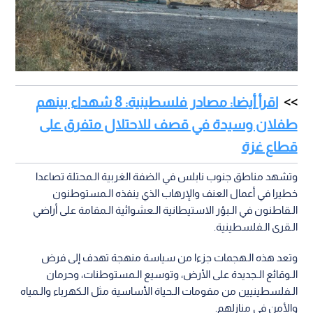
اقرأ أيضا: مصادر فلسطينية: 8 شهداء بينهم
طفلان وسيدة في قصف للاحتلال متفرق على
قطاع غزة
وتشهد مناطق جنوب نابلس في الضفة الغربية الـمحتلة تصاعدا
خطيرا في أعمال العنف والإرهاب الذي ينفذه الـمستوطنون
الـقاطنون في الـبؤر الاستيطانية الـعشوائية الـمقامة على أراضي
الـقرى الـفلسطينية.
وتعد هذه الـهجمات جزءا من سياسة منهجة تهدف إلى فرض
الـوقائع الـجديدة على الأرض، وتوسيع الـمستوطنات، وحرمان
الـفلسطينيين من مقومات الـحياة الأساسية مثل الـكهرباء والـمياه
والأمن في منازلهم.