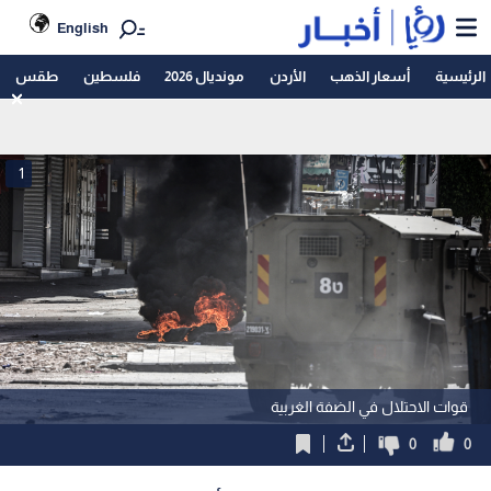
English
الرئيسية
أسعار الذهب
الأردن
مونديال 2026
فلسطين
طقس
1
قوات الاحتلال في الضفة الغربية
0
0