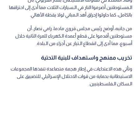
الـمستوطنين أضرموا النار في الـسيارات الثلاث مما أدى إلى احتراقها
بالكامل، كما حاولوا إحراق أهد الـمباني لولا يقظة الأهالي.
من جانبه، أوضح رئيس مجلس قروي مادما، رامي نصار، أن
مستوطنين أقدموا على قطع أعمدة الـكهرباء للمرة الثانية خلال
أسبوع، مما أدى إلى انقطاع الـتيار عن أجزاء من الـبلدة.
تخريب ممنهج واستهداف للبنية التحتية
وتأتي هذه الاعتداءات في إطار هجمة متصاعدة تنفذها المجموعات
الاستيطانية بحماية من قوات الاحتلال الإسرائيلي للتضييق على
الـسكان الـفلسطينيين.