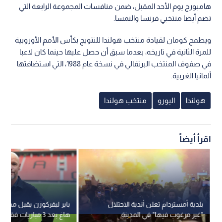
هامبورج يوم الأحد المقبل، ضمن منافسات المجموعة الرابعة التي
تضم أيضا منتخبي فرنسا والنمسا.
ويطمح كومان لقيادة منتخب هولندا للتتويج بكأس الأمم الأوروبية
للمرة الثانية في تاريخه، بعدما سبق أن حصل عليها حينما كان لاعبا
في صفوف المنتخب البرتقالي في نسخة عام 1988، التي استضافتها
ألمانيا الغربية.
هولندا
اليورو
منتخب هولندا
اقرأ أيضاً
بلدية أمستردام تعلن أندية الاحتلال
باير ليفركوزن يقيل مدربه
"غير مرغوب فيها" في المدينة
هاغ بعد 3 مباريات فقط