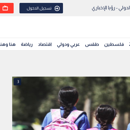
ولي - رؤيا الإخباري
تسجيل الدخول
فلسطين
طقس
عربي ودولي
اقتصاد
رياضة
هنا وهن
3