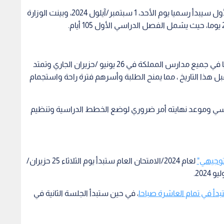
وأشار التقويم إلى أن دوام الطلبة للفصل الدراسي الأول سيبدأ رسميا يوم الأحد، 1 سبتمبر/آيلول 2024، وبينت الوزارة
تبدأ العطلة الصيفية للعام الدراسي 2023-2024 رسميا في جميع مدارس المملكة في 26 يونيو /حزيران الجاري وتمتد
بر 2023 وقد تبدأ للطلبة قبل هذا التاريخ ، مما يمنح الطلبة وأسرهم فترة راحة واستجمام
الدراسي وموعد نهايته أمر ضروري لوضع الخطط الدراسية وتنظيم
لتوجيهي"
لعام 2024/الامتحان العام ستبدأ يوم الثلاثاء 25 حزيران/
بدأ في تمام العاشرة صباحا
، في حين ستبدأ الجلسة الثانية في