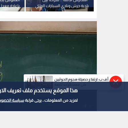
بدء العام الدراسي 2026-2027
بلدية جرش ونادي السيارات الملكي
بإعادة معدل
لتعزيز السلامة المرورية
85% لطلبة "توجيهي 2008"
أ ف ب: ارتفاع حصيلة هجوم الحوثيين
على معسكرات تابعة...
هذا الموقع يستخدم ملف تعريف الارتباط e
لمزيد من المعلومات ، يرجى قراءة
سياسة الخصوص