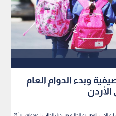
يفية وبدء الدوام العام
التقويم المدرسي يبين دوام الهيئات التدريسية وتسليم الكتب المدرسية للطلبة وتسجيل الطلاب المنقولين يبدأ 25