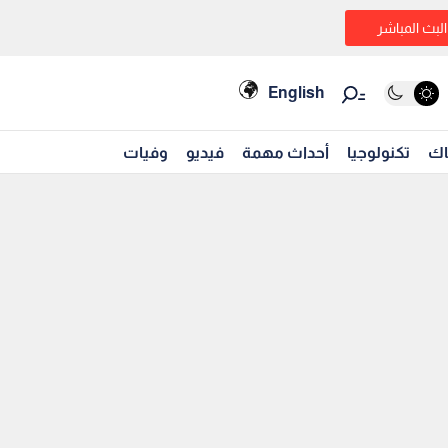
البث المباشر
English
اك
تكنولوجيا
أحداث مهمة
فيديو
وفيات