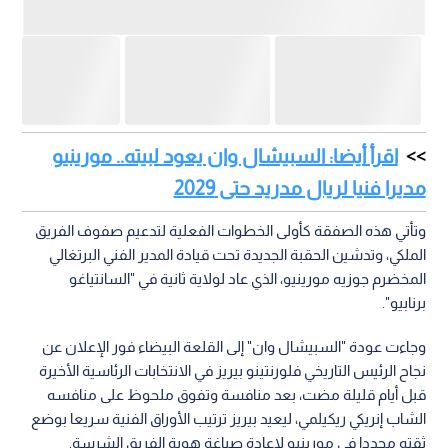
اقرأ أيضا: السبيشال وان يعود لبيته.. مورينيو
مديرا فنيا لريال مدريد حتى 2029
وتأتي هذه الصفقة كأولى الخطوات الفعلية لتدعيم صفوف الفريق
الملكي، وتدشين الحقبة الجديدة تحت قيادة المدير الفني البرتغالي
المخضرم جوزيه مورينيو، الذي عاد لولاية ثانية في "السانتياغو
برنابيو".
وجاءت عودة "السبيشال وان" إلى القلعة البيضاء فور الإعلان عن
نجاح الرئيس التاريخي فلورنتينو بيريز في الانتخابات الرئاسية الأخيرة
قبل أيام قليلة مضت، بعد منافسة وتفوق ملحوظ على منافسه
الشاب إنريكي ريكيلمي، ليعيد بيريز ترتيب الأوراق الفنية سريعا بوضع
ثقته مجددا في مورينيو لإعادة صياغة هوية الفريق الشرسة.