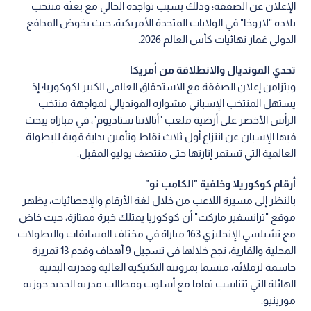
الإعلان عن الصفقة؛ وذلك بسبب تواجده الحالي مع بعثة منتخب
بلاده "لاروخا" في الولايات المتحدة الأمريكية، حيث يخوض المدافع
الدولي غمار نهائيات كأس العالم 2026.
تحدي المونديال والانطلاقة من أمريكا
ويتزامن إعلان الصفقة مع الاستحقاق العالمي الكبير لكوكوريا؛ إذ
يستهل المنتخب الإسباني مشواره المونديالي لمواجهة منتخب
الرأس الأخضر على أرضية ملعب "أتالانتا ستاديوم"، في مباراة يبحث
فيها الإسبان عن انتزاع أول ثلاث نقاط وتأمين بداية قوية للبطولة
العالمية التي تستمر إثارتها حتى منتصف يوليو المقبل.
أرقام كوكوريلا وخلفية "الكامب نو"
بالنظر إلى مسيرة اللاعب من خلال لغة الأرقام والإحصائيات، يظهر
موقع "ترانسفير ماركت" أن كوكوريا يمتلك خبرة ممتازة، حيث خاض
مع تشيلسي الإنجليزي 163 مباراة في مختلف المسابقات والبطولات
المحلية والقارية، نجح خلالها في تسجيل 9 أهداف وقدم 13 تمريرة
حاسمة لزملائه، متسما بمرونته التكتيكية العالية وقدرته البدنية
الهائلة التي تتناسب تماما مع أسلوب ومطالب مدربه الجديد جوزيه
مورينيو.