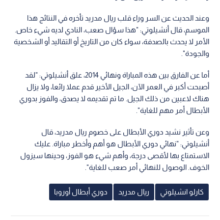
وعند الحديث عن السر وراء قلب ريال مدريد تأخره في النتائج هذا
الموسم، قال أنشيلوتي: "هذا سؤال صعب، النادي لديه شيء خاص.
الأمر لا يحدث بالصدفة، سواء كان من التاريخ أو التقاليد أو الشخصية
والجودة".
أما عن الفارق بين هذه المباراة ونهائي 2014، علق أنشيلوتي: "لقد
أصبحت أكبر في العمر الآن، الجيل الأخير قدم عملا رائعا، ولا يزال
هناك لاعبين من ذلك الجيل. ما تم تقديمه لا يصدق، والفوز بدوري
الأبطال أمر مهم للغاية".
وعن تأثير نشيد دوري الأبطال على خصوم ريال مدريد، قال
أنشيلوتي: "نهائي دوري الأبطال هو أهم وأخطر مباراة. عليك
الاستمتاع بها لأقصى درجة، وأهم شيء هو الفوز، وحينها سيزول
الخوف. الوصول للنهائي أمر صعب للغاية".
كارلو انشيلوتي
ريال مدريد
دوري أبطال أوروبا