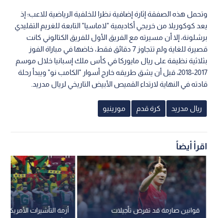
وتحمل هذه الصفقة إثارة إضافية نظرا للخلفية الرياضية للاعب؛ إذ
يعد كوكوريلا من خريجي أكاديمية "لاماسيا" التابعة للغريم التقليدي
برشلونة، إلا أن مسيرته مع الفريق الأول للفريق الكتالوني كانت
قصيرة للغاية ولم تتجاوز 7 دقائق فقط، خاضها في مباراة الفوز
بثلاثية نظيفة على ريال مايوركا في كأس ملك إسبانيا خلال موسم
2017-2018، قبل أن يشق طريقه خارج أسوار "الكامب نو" ويبدأ رحلة
قادته في النهاية لارتداء القميص الأبيض التاريخي لريال مدريد.
ريال مدريد
كرة قدم
مورينيو
اقرأ أيضاً
قوانين صارمة قد تفرض تأجيلات
أزمة التأشيرات الأمريكية 