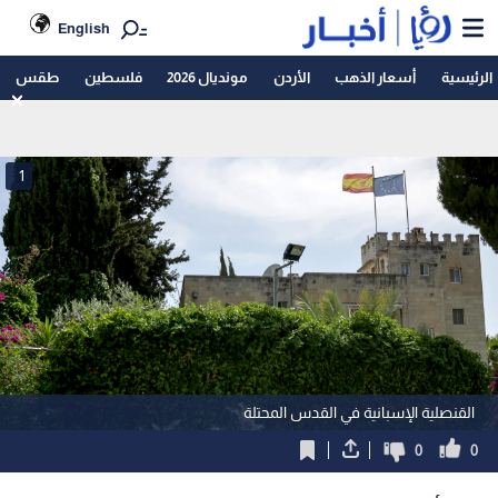
English
الرئيسية
أسعار الذهب
الأردن
مونديال 2026
فلسطين
طقس
1
القنصلية الإسبانية في القدس المحتلة
0
0