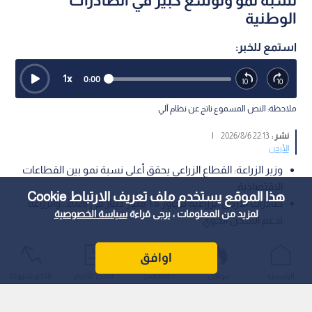
نسبة نمو وتوسع كبير في الصادرات
الوطنية
استمع للخبر:
1
x
0:00
ملاحظة: النص المسموع ناتج عن نظام آلي
نشر :
22:13 2026/8/6
|
الأردن
وزير الزراعة: القطاع الزراعي يحقق أعلى نسبة نمو بين القطاعات
الاقتصادية.
هذا الموقع يستخدم ملف تعريف الارتباط Cookie
صادرات الأردن الزراعية تتجاوز 1.8 مليار دينار في 2026.. والزراعة
لمزيد من المعلومات ، يرجى قراءة
سياسة الخصوصية
تدعم الشحن الجوي
أكد وزير الزراعة الدكتور صائب خريسات أن المزارع الأردني يشكل
اوافق
ركيزة أساسية من ركائز الأمن الغذائي، مشيرا إلى أن القطاع الزراعي
الرئيسية
عواجل
المباشر
أحدث الأخبار
الأكثر شيوعًا
حقق رغم التحديات أعلى نسبة نمو مع نهاية عام 2025 وحتى الربع
الأول من العام الحالي، مقارنة بباقي القطاعات الاقتصادية الأخرى.