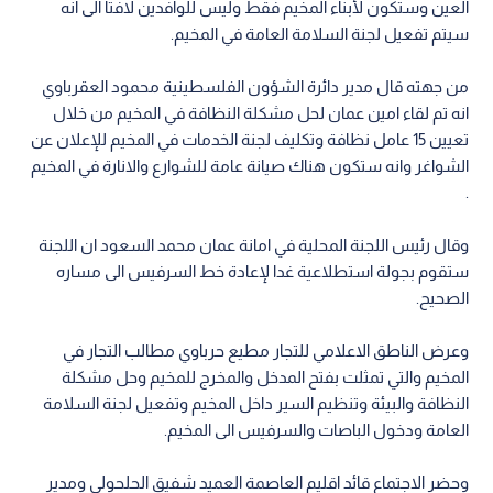
العين وستكون لأبناء المخيم فقط وليس للوافدين لافتا الى انه
سيتم تفعيل لجنة السلامة العامة في المخيم.
من جهته قال مدير دائرة الشؤون الفلسطينية محمود العقرباوي
انه تم لقاء امين عمان لحل مشكلة النظافة في المخيم من خلال
تعيين 15 عامل نظافة وتكليف لجنة الخدمات في المخيم للإعلان عن
الشواغر وانه ستكون هناك صيانة عامة للشوارع والانارة في المخيم
.
وقال رئيس اللجنة المحلية في امانة عمان محمد السعود ان اللجنة
ستقوم بجولة استطلاعية غدا لإعادة خط السرفيس الى مساره
الصحيح.
وعرض الناطق الاعلامي للتجار مطيع حرباوي مطالب التجار في
المخيم والتي تمثلت بفتح المدخل والمخرج للمخيم وحل مشكلة
النظافة والبيئة وتنظيم السير داخل المخيم وتفعيل لجنة السلامة
العامة ودخول الباصات والسرفيس الى المخيم.
وحضر الاجتماع قائد اقليم العاصمة العميد شفيق الحلحولي ومدير