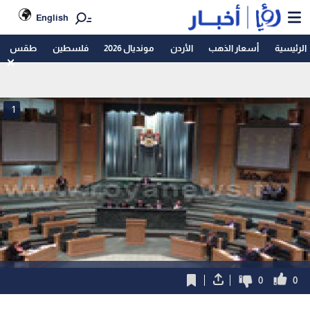
English
الرئيسية
أسعار الذهب
الأردن
مونديال 2026
فلسطين
طقس
1
0
0