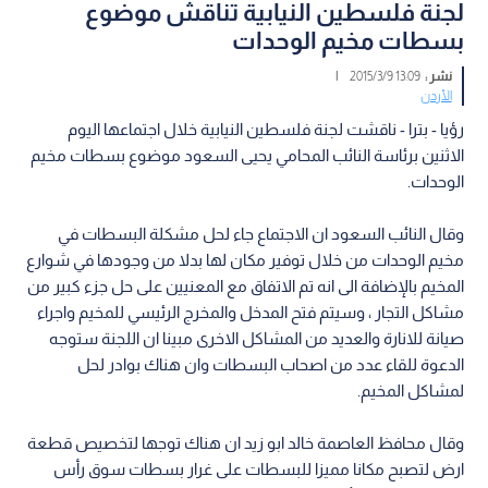
لجنة فلسطين النيابية تناقش موضوع
بسطات مخيم الوحدات
نشر :
13:09 2015/3/9
|
الأردن
رؤيا - بترا - ناقشت لجنة فلسطين النيابية خلال اجتماعها اليوم
الاثنين برئاسة النائب المحامي يحيى السعود موضوع بسطات مخيم
الوحدات.
وقال النائب السعود ان الاجتماع جاء لحل مشكلة البسطات في
مخيم الوحدات من خلال توفير مكان لها بدلا من وجودها في شوارع
المخيم بالإضافة الى انه تم الاتفاق مع المعنيين على حل جزء كبير من
مشاكل التجار ، وسيتم فتح المدخل والمخرج الرئيسي للمخيم واجراء
صيانة للانارة والعديد من المشاكل الاخرى مبينا ان اللجنة ستوجه
الدعوة للقاء عدد من اصحاب البسطات وان هناك بوادر لحل
لمشاكل المخيم.
وقال محافظ العاصمة خالد ابو زيد ان هناك توجها لتخصيص قطعة
ارض لتصبح مكانا مميزا للبسطات على غرار بسطات سوق رأس