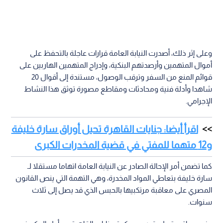
وعلى إثر ذلك، أصدرت النيابة العامة قرارات عاجلة بالتحفظ على
أموال المتهمين وأرصدتهم البنكية، وإدراج المتهمين الهاربين على
قوائم المنع من السفر وترقب الوصول، مستندة إلى أقوال 20
شاهدا وأدلة فنية ومحادثات ومقاطع مصورة توثق هذا النشاط
الإجرامي.
اقرأ أيضا: جنايات القاهرة تحيل أوراق سارة خليفة
و12 متهما للمفتي في قضية المخدرات الكبرى
كما تضمن أمر الإحالة الصادر عن النيابة العامة اتهاما مستقلا لـ
سارة خليفة بتعاطي المواد المخدرة، وهي التهمة التي ينص القانون
المصري على معاقبة مرتكبيها بالحبس الذي قد يصل إلى ثلاث
سنوات.