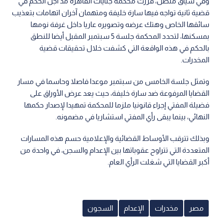
وفي سياق متصل، قررت محكمة جنايات القاهرة مد أجل الحكم في
قضية ثانية تواجه فيها سارة خليفة ومتهمان آخران اتهامات بتعذيب
سائقها الخاص وهتك عرضه وتصويره عاريا داخل غرفة نومها
بمسكنها، لتحدد المحكمة جلسة 5 سبتمبر المقبل أيضا للنطق
بالحكم في هذه الواقعة التي كشفت خلال تحقيقات قضية
المخدرات.
وتمثل جلسة الخامس من سبتمبر موعدا فاصلا وحاسما في مسار
القضايا المرفوعة ضد سارة خليفة، حيث يعد عرض الأوراق على
فضيلة المفتي إجراء قانونيا ملزما للمحكمة تمهيدا لإصدار حكمها
النهائي، بينما يبقى رأي المفتي استشاريا في مضمونه.
وبذلك تترقب الأوساط القضائية والإعلامية حسم هذه المسارات
المتعددة التي تتراوح عقوباتها بين الإعدام والسجن، في واحدة من
أكبر القضايا التي شغلت الرأي العام.
مصر
مخدرات
الإعدام
السجون