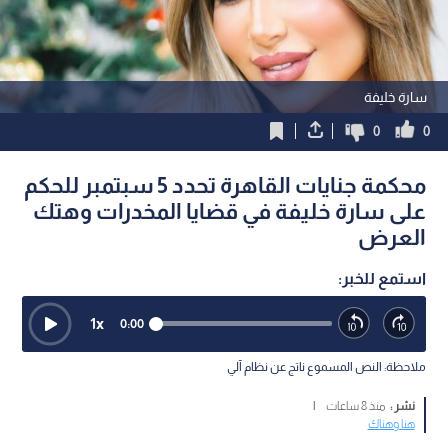
سارة خليفة
0
0
محكمة جنايات القاهرة تحدد 5 سبتمبر للحكم
على سارة خليفة في قضايا المخدرات وهتك
العرض
استمع للخبر:
1
x
0:00
ملاحظة: النص المسموع ناتج عن نظام آلي
نشر :
منذ 8 ساعات
|
هنا وهناك