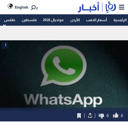
English
الرئيسية
أسعار الذهب
الأردن
مونديال 2026
فلسطين
طقس
1
0
0