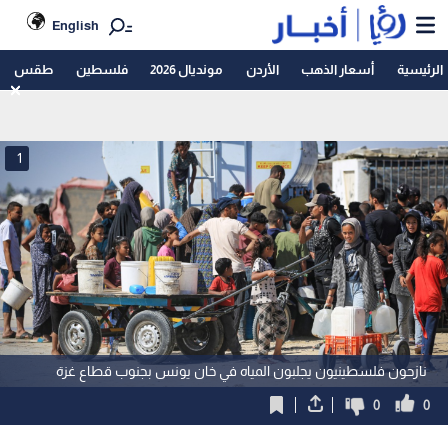
English
الرئيسية
أسعار الذهب
الأردن
مونديال 2026
فلسطين
طقس
1
نازحون فلسطينيون يجلبون المياه في خان يونس بجنوب قطاع غزة
0
0