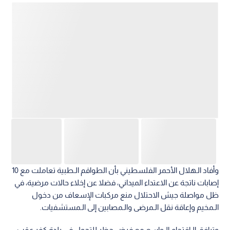
وأفاد الـهلال الأحمر الفلسطيني بأن الطواقم الـطبية تعاملت مع 10
إصابات ناتجة عن الاعتداء الميداني، فضلا عن إخلاء حالات مرضية، في
ظل مواصلة جيش الاحتلال منع مركبات الإسعاف من دخول
الـمخيم وإعاقة نقل الـمرضى والـمصابين إلى الـمستشفيات.
وترافق الـاقتحام الـواسع مع فرض حظر للتجول في بلدة كفر عقب