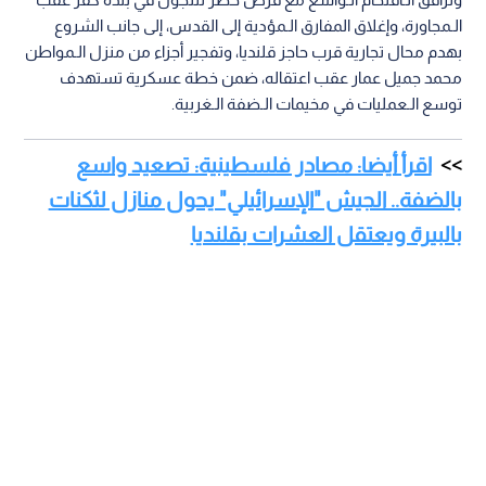
الـمجاورة، وإغلاق المفارق الـمؤدية إلى القدس، إلى جانب الشروع
بهدم محال تجارية قرب حاجز قلنديا، وتفجير أجزاء من منزل الـمواطن
محمد جميل عمار عقب اعتقاله، ضمن خطة عسكرية تستهدف
توسع الـعمليات في مخيمات الـضفة الـغربية.
اقرأ أيضا: مصادر فلسطينية: تصعيد واسع
بالضفة.. الجيش "الإسرائيلي" يحول منازل لثكنات
بالبيرة ويعتقل العشرات بقلنديا