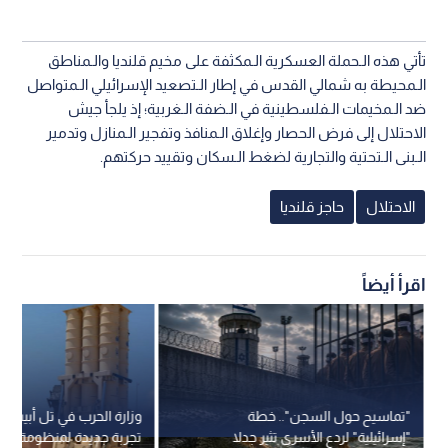
تأتي هذه الـحملة العسكرية الـمكثفة على مخيم قلنديا والـمناطق
الـمحيطة به شمالي القدس في إطار الـتصعيد الإسرائيلي الـمتواصل
ضد الـمخيمات الـفلسطينية في الـضفة الـغربية؛ إذ يلجأ جيش
الاحتلال إلى فرض الحصار وإغلاق الـمنافذ وتفجير الـمنازل وتدمير
الـبنى الـتحتية والتجارية لضغط الـسكان وتقييد حركتهم.
الاحتلال
حاجز قلنديا
اقرأ أيضاً
"تماسيح حول السجن".. خطة
وزارة الحرب في تل أبيب ت
"إسرائيلية" لردع الأسرى تثير جدلا
تجربة جديدة لمنظومة "آرو