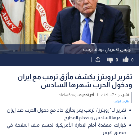
الرئيس الأمريكي دونالد ترمب
0
0
تقرير لرويترز يكشف مأزق ترمب مع إيران
ودخول الحرب شهرها السادس
نشر :
منذ 7 ساعات
|
آخر تحديث :
منذ 6 ساعات
عربي دولي
تقرير لـ "رويترز": ترمب يمر بمأزق حاد مع دخول الحرب ضد إيران
شهرها السادس وانعدام المخارج.
خيارات معقدة أمام الإدارة الأمريكية لحسم ملف الملاحة في
مضيق هرمز.