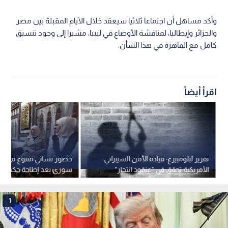
وأكد مساهل أن اجتماعا ثلاثيا سيعقد خلال الأيام المقبلة بين مصر
والجزائر وإيطاليا، لمناقشة الأوضاع في ليبيا، مشيرا إلى وجود تنسيق
كامل مع القاهرة في هذا الشأن.
اقرأ أيضاً
تقرير لبلومبيرغ: قيادة الأمن السيبراني
حضور نسائي متنوع في أول
الأمريكية تحقق في "عنقود انتحار"
سوري بعد إطاحة حكم ال
بمقرها
1