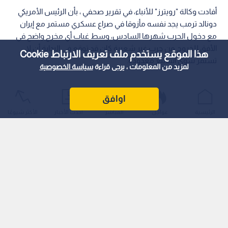
أفادت وكالة "رويترز" للأنباء، في تقرير صحفي ، بأن الرئيس الأمريكي
دونالد ترمب يجد نفسه مأزوقا في صراع عسكري مستمر مع إيران
مع دخول الحرب شهرها السادس، وسط غياب أي مخرج واضح في
الأفق للخروج من حرب غير شعبية كان قد توقع في البداية أن لا
هذا الموقع يستخدم ملف تعريف الارتباط Cookie
تستمر سوى أسابيع معدودة.
لمزيد من المعلومات ، يرجى قراءة
سياسة الخصوصية
اوافق
الرئيسية
عواجل
المباشر
أحدث الأخبار
الأكثر شيوعًا
وسلطت التحركات الدبلوماسية والتهديدات المتبادلة هذا الأسبوع
الضوء على الخيارات الصعبة التي تواجه البيت الأبيض، إذ ينحصر