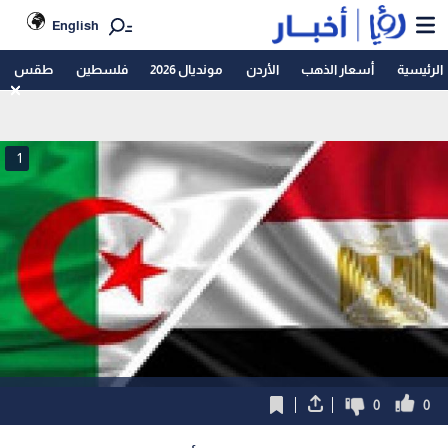
English
الرئيسية
أسعار الذهب
الأردن
مونديال 2026
فلسطين
طقس
1
0
0