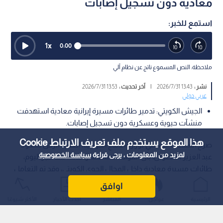
معادية دون تسجيل إصابات
استمع للخبر:
1
x
0:00
ملاحظة: النص المسموع ناتج عن نظام آلي
نشر :
13:43 2026/7/31
|
آخر تحديث :
13:53 2026/7/31
عربي دولي
الجيش الكويتي: تدمير طائرات مسيرة إيرانية معادية استهدفت
منشآت حيوية وعسكرية دون تسجيل إصابات.
هذا الموقع يستخدم ملف تعريف الارتباط Cookie
صرح المتحدث الرسمي لوزارة الدفاع الكويتية، العقيد الركن سعود
لمزيد من المعلومات ، يرجى قراءة
سياسة الخصوصية
عبد العزيز العطوان، بأن القوات المسلحة رصدت، منذ فجر اليوم،
طائرات مسيرة معادية داخل المجال الجوي الكويتي، وقد تم التعامل
معها وتدميرها.
اوافق
الرئيسية
عواجل
المباشر
أحدث الأخبار
الأكثر شيوعًا