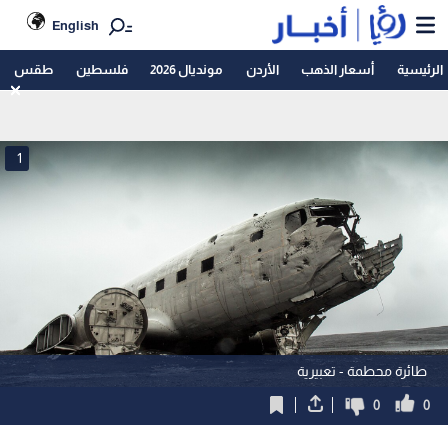
English
الرئيسية
أسعار الذهب
الأردن
مونديال 2026
فلسطين
طقس
1
طائرة محطمة - تعبيرية
0
0