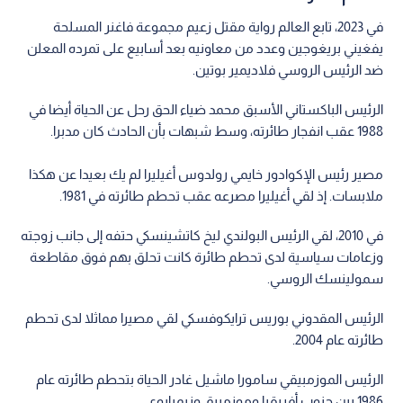
في 2023، تابع العالم رواية مقتل زعيم مجموعة فاغنر المسلحة
يفغيني بريغوجين وعدد من معاونيه بعد أسابيع على تمرده المعلن
ضد الرئيس الروسي فلاديمير بوتين.
الرئيس الباكستاني الأسبق محمد ضياء الحق رحل عن الحياة أيضا في
1988 عقب انفجار طائرته، وسط شبهات بأن الحادث كان مدبرا.
مصير رئيس الإكوادور خايمي رولدوس أغيليرا لم يك بعيدا عن هكذا
ملابسات. إذ لقي أغيليرا مصرعه عقب تحطم طائرته في 1981.
في 2010، لقي الرئيس البولندي ليخ كاتشينسكي حتفه إلى جانب زوجته
وزعامات سياسية لدى تحطم طائرة كانت تحلق بهم فوق مقاطعة
سمولينسك الروسي.
الرئيس المقدوني بوريس ترايكوفسكي لقي مصيرا مماثلا لدى تحطم
طائرته عام 2004.
الرئيس الموزمبيقي سامورا ماشيل غادر الحياة بتحطم طائرته عام
1986 بين جنوب أفريقيا وموزمبيق وزيمبابوي.