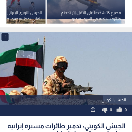
مصرع 13 شخصا على الأقل إثر تحطم
الحرس الثوري الإيراني ي
طائرة سياحية في البيرو -فيديو
ناقلتي نفط بمضيق هرمز
1
الجيش الكويتي
0
0
الجيش الكويتي: تدمير طائرات مسيرة إيرانية