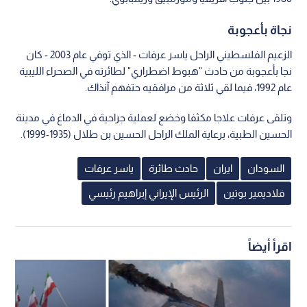
نجاة بأعجوبة
الزعيم الفلسطيني الراحل ياسر عرفات - الذي توفي عام 2003 - كان
نجا بأعجوبة من حادث "هبوط اضطراري" لطائرته في الصحراء الليبية
عام 1992، فيما لقي ثلاثة من مرافقيه حتفهم آنذاك.
وتلقى عرفات علاجا مكثفا وخضع لعملية جراحية في الدماغ في مدينة
الحسين الطبية، برعاية الملك الراحل الحسين بن طلال (1935-1999).
السودان
ايران
حادث طائرة
ياسر عرفات
فلاديمير بوتين
الرئيس الإيراني إبراهيم رئيسي
اقرأ أيضاً