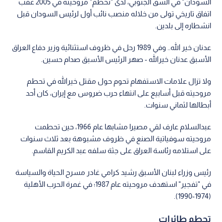
السودان" في الشق الجنوبي، لدى "تحطم" مروحيته في 2005 عقب
اتفاق تاريخي تولى من خلاله منصب نائب أول لرئيس السودان قبل
انشطاره إلى بلدين.
عدنان خير الله.. وفي 1989 رحل في ظروف استثنائية وزير دفاع العراق
الأسبق عدنان خيرالله - صهر الرئيس الأسبق صدام حسين.
ولا تزال علامات الاستفهام تحوم حول مقتل خيرالله في تحطم
مروحيته قبل أسابيع على انتهاء حرب ضروس مع إيران، كان أحد
أبطالها لثماني سنوات.
عبدالسلام عارف لقي مصيرا مشابها عام 1966، حين تحطمت
مروحيته سوفياتية الصنع في ظروف مشبوهة بعد ثلاث سنوات
على استلامه رئاسة العراق على جثة سلفه عبد الكريم القاسم.
رئيس وزراء لبنان الأسبق رشيد كرامي غادر مسرح الحياة والسياسة
في "تفجير" استهدف مروحيته عام 1987؛ في غمرة الحرب الأهلية
(1974-1990).
تحطم طائرات