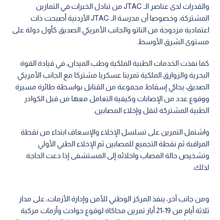
والقدرات لدى عناصر الـ JTAC من تبادل الخبرات في التمارين
المشتركة، وخصوصا أن مدرسة الـ JTAC الأردنية أصبحت ذات
اعتمادية مزدوجة من الناتو والجانب الأمريكي الصديق كأول دولة على
مستوى الشرق الأوسط.
كما نفذت الخدمات الطبية الملكية وطب الميدان، في قيادة القوة
البحرية والزوارق الملكية تمرينا عسكريا مشتركا مع الجانب الأمريكي
الصديق، يحاكي إسقاط مجموعة من القنابل بواسطة طائرة مسيرة
ووقوع عدد من الإصابات وكيفية التعامل معها من قبل الكوادر
الطبية المشتركة لنقل وإخلاء المصابين.
واشتمل التمرين على تسلسل الإخلاء والإسعاف ابتداء من نقطة
المراقبة ثم نقطة التجميع للمصابين ثم الإخلاء الطبي الأولي
وتشخيص حالة المصاب واخلائه إلى المستشفى إذا دعت الحاجة
لذلك.
ومن جانب آخر، ينفذ المركز الوطني للأمن وإدارة الأزمات، على مدار
ثلاثة أيام من 19-21 أيار تمرين محاكاة لوقوع حوادث وأزمات مركبة