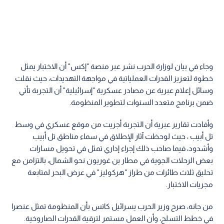
وجاء في بيان لوزارة الحرب نشر عبر منصة "إكس" أن الاختبار يمثل
خطوة لتعزيز القدرات العملياتية في مواجهة التهديدات، حيث نقلت
وسائل إعلام عبرية عن مصادر عسكرية "إسرائيلية" أن التجربة تأتي
ضمن برنامج متعدد السنوات لتطوير المنظومة.
وأفادت تقارير عبرية أن التجربة أجريت من موقع عسكري في وسط
تل أبيب ، حيث لوحظت آثار الإطلاق في سماء مناطق تل أبيب
وأشدود، فيما صاحب ذلك إجراء إداري تمثل في تحويل مسارات
بعض الرحلات الجوية في مطار بن غوريون نحو الشمال، بالتزامن مع
تحليق ثلاث طائرات من طراز "هركوليز" في عرض البحر لمتابعة
مجريات الاختبار.
من جانه، صرح وزير الحرب يسرائيل كاتس بأن المنظومة تمثل عنصرا
في خطط التسلح، وأن العمل مستمر لترقية القدرات الصاروخية.