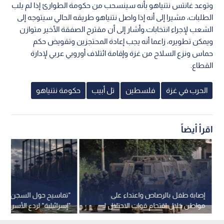
وتوعد غانتس نتنياهو بأنه سينسحب من حكومة الطوارئ إذا لم يلب
الطلبات، مشيرا إلى أنه إذا واصل نتنياهو طريقه الحالي سيتوجه إلى
الشعب لإجراء انتخابات.وأشار إلى أن مقترح الصفقة الأخير متوازن
ويمكن تطويره، زاعما أنه يجب إعادة المحتجزين وتقويض حكم
حماس ونزع السلاح من غزة وإقامة ائتلاف أوروبي عربي لإدارة
القطاع.
الحرب في غزة
فلسطين
تل أبيب
حكومة نتنياهو
اقرأ أيضاً
إصابة طفل بالرصاص واعتداء على
"تماسيح حول السجن".. 
مواطن خلال اقتحام قوات الاحتلال لـ
"إسرائيلية" لردع الأسرى تثي
جنين
وتدخلا قضائيا