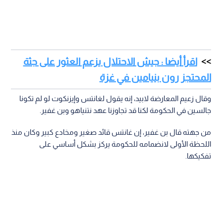
اقرأ أيضا : جيش الاحتلال يزعم العثور على جثة
المحتجز رون بنيامين في غزة
وقال زعيم المعارضة لابيد، إنه يقول لغانتس وإيزنكوت لو لم تكونا
جالسين في الحكومة لكنا قد تجاوزنا عهد نتنياهو وبن غفير.
من جهته قال بن غفير، إن غانتس قائد صغير ومخادع كبير وكان منذ
اللحظة الأولى لانضمامه للحكومة يركز بشكل أساسي على
تفكيكها.