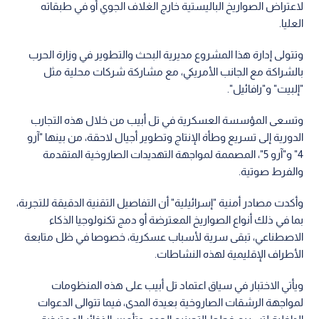
لاعتراض الصواريخ الباليستية خارج الغلاف الجوي أو في طبقاته
العليا.
وتتولى إدارة هذا المشروع مديرية البحث والتطوير في وزارة الحرب
بالشراكة مع الجانب الأمريكي، مع مشاركة شركات محلية مثل
"إلبيت" و"رافائيل".
وتسعى المؤسسة العسكرية في تل أبيب من خلال هذه التجارب
الدورية إلى تسريع وطأة الإنتاج وتطوير أجيال لاحقة، من بينها "آرو
4" و"آرو 5"، المصممة لمواجهة التهديدات الصاروخية المتقدمة
والفرط صوتية.
وأكدت مصادر أمنية "إسرائيلية" أن التفاصيل التقنية الدقيقة للتجربة،
بما في ذلك أنواع الصواريخ المعترضة أو دمج تكنولوجيا الذكاء
الاصطناعي، تبقى سرية لأسباب عسكرية، خصوصا في ظل متابعة
الأطراف الإقليمية لهذه النشاطات.
ويأتي الاختبار في سياق اعتماد تل أبيب على هذه المنظومات
لمواجهة الرشقات الصاروخية بعيدة المدى، فيما تتوالى الدعوات