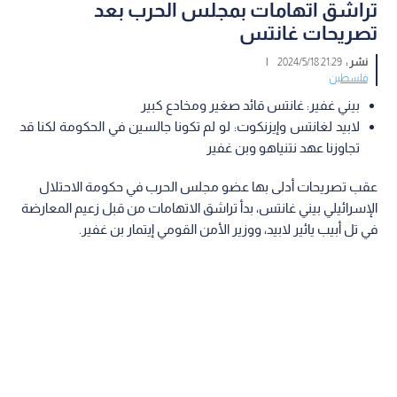
تراشق اتهامات بمجلس الحرب بعد
تصريحات غانتس
نشر :
21:29 2024/5/18
|
فلسطين
بيني غفير: غانتس قائد صغير ومخادع كبير
لابيد لغانتس وإيزنكوت: لو لم تكونا جالسين في الحكومة لكنا قد
تجاوزنا عهد نتنياهو وبن غفير
عقب تصريحات أدلى بها عضو مجلس الحرب في حكومة الاحتلال
الإسرائيلي بيني غانتس، بدأ تراشق الاتهامات من قبل زعيم المعارضة
في تل أبيب يائير لابيد، ووزير الأمن القومي إيتمار بن غفير.