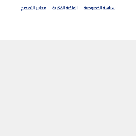
سياسة الخصوصية
الملكية الفكرية
معايير التصحيح
زارة الحرب في تل أبيب تعلن نجاح تجربة جديدة لمنظومة...