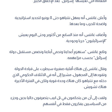
المعاناة التي تعيشها "إسرائيل" بعد الإخفاق الكبير.
وأعلن غانتس، أنه يمهل نتنياهو حتى 8 يونيو لتحديد استراتيجية
واضحة للحرب وما بعدها.
وأضاف غانتس: أنه منذ السابع من أكتوبر وحتى اليوم يعيش
"الإسرائيليون" حربا وجودية.
وتابع غانتس: "سنهزم أعداءنا ونحمي أبناءنا ونضمن مستقبل دولة
إسرائيل" بحسب مزاعهمه.
وقال غانتس إن هناك أقلية صغيرة سيطرت على قيادة الدولة
وتقودها إلى المجهول، مشيرا إلى أنه في الائتلاف الحكومي الذي
دخله مع نتنياهو كان هناك وحدة قوية ولكن في الفترة الأخيرة
هناك تشويش.
ولفت إلى أن من يتحكمون في تل ابيب يتصرفون حاليا بجبن وجزء
من السياسيين يفكرون فقط في أنفسهم.