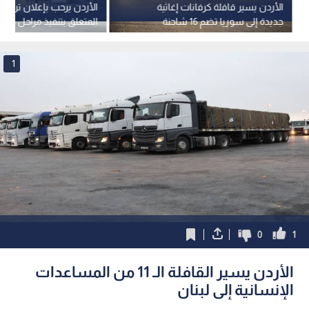
الأردن يسير قافلة كرفانات إغاثية
الأردن يرحب بإعلان ترمب 
جديدة إلى سوريا تضم 16 شاحنة
المتعلق بتنفيذ مراحل خطة
الشاملة في قطاع غزة
1
0
1
الأردن يسير القافلة الـ 11 من المساعدات
الإنسانية إلى لبنان