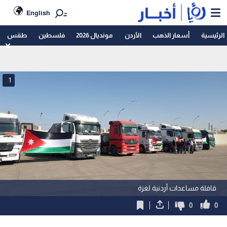
English
الرئيسية
أسعار الذهب
الأردن
مونديال 2026
فلسطين
طقس
1
قافلة مساعدات أردنية لغزة
0
0