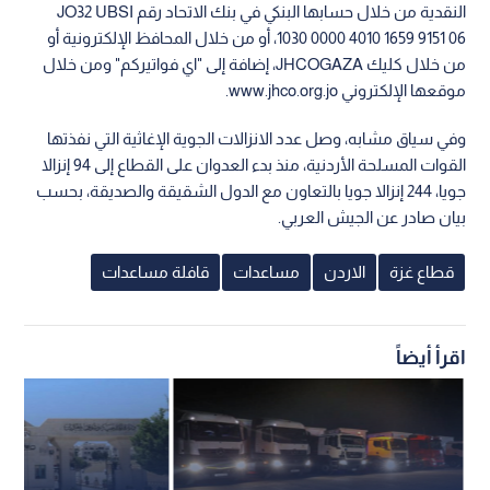
النقدية من خلال حسابها البنكي في بنك الاتحاد رقم JO32 UBSI
1030 0000 4010 1659 9151 06، أو من خلال المحافظ الإلكترونية أو
من خلال كليك JHCOGAZA، إضافة إلى "اي فواتيركم" ومن خلال
موقعها الإلكتروني www.jhco.org.jo.
وفي سياق مشابه، وصل عدد الانزالات الجوية الإغاثية التي نفذتها
القوات المسلحة الأردنية، منذ بدء العدوان على القطاع إلى 94 إنزالا
جويا، 244 إنزالا جويا بالتعاون مع الدول الشقيقة والصديقة، بحسب
بيان صادر عن الجيش العربي.
قطاع غزة
الاردن
مساعدات
قافلة مساعدات
اقرأ أيضاً