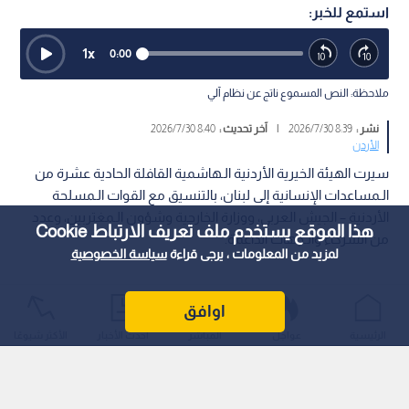
استمع للخبر:
1
x
0:00
ملاحظة: النص المسموع ناتج عن نظام آلي
نشر :
8:39 2026/7/30
|
آخر تحديث :
8:40 2026/7/30
الأردن
سيرت الهيئة الخيرية الأردنية الـهاشمية القافلة الحادية عشرة من
الـمساعدات الإنسانية إلى لبنان، بالتنسيق مع القوات الـمسلحة
الأردنية – الجيش العربي، ووزارة الخارجية وشؤون الـمغتربين، وعدد
هذا الموقع يستخدم ملف تعريف الارتباط Cookie
من الشركاء والـجهات الداعمة.
لمزيد من المعلومات ، يرجى قراءة
سياسة الخصوصية
اوافق
الرئيسية
عواجل
المباشر
أحدث الأخبار
الأكثر شيوعًا