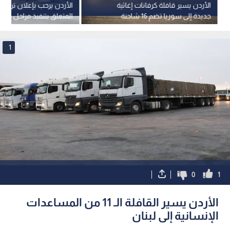
الأردن يسير قافلة كرفانات إغاثية
الأردن يرحب بإعلان ترمب 
جديدة إلى سوريا تضم 16 شاحنة
المتعلق بتنفيذ مراحل خطة
الشاملة في قطاع غزة
1
0
1
الأردن يسير القافلة الـ 11 من المساعدات
الإنسانية إلى لبنان