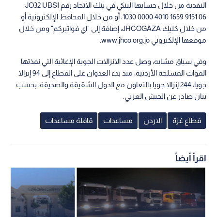
النقدية من خلال حسابها البنكي في بنك الاتحاد رقم JO32 UBSI
1030 0000 4010 1659 9151 06، أو من خلال المحافظ الإلكترونية أو
من خلال كليك JHCOGAZA، إضافة إلى "اي فواتيركم" ومن خلال
موقعها الإلكتروني www.jhco.org.jo.
وفي سياق مشابه، وصل عدد الانزالات الجوية الإغاثية التي نفذتها
القوات المسلحة الأردنية، منذ بدء العدوان على القطاع إلى 94 إنزالا
جويا، 244 إنزالا جويا بالتعاون مع الدول الشقيقة والصديقة، بحسب
بيان صادر عن الجيش العربي.
قطاع غزة
الاردن
مساعدات
قافلة مساعدات
اقرأ أيضاً