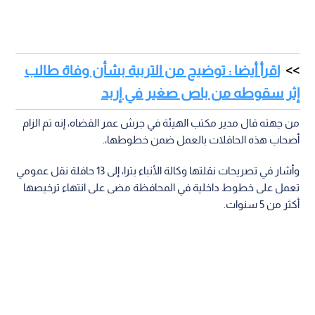
اقرأ أيضا : توضيح من التربية بشأن وفاة طالب
إثر سقوطه من باص صغير في إربد
من جهته قال مدير مكتب الهيئة في جرش عمر القضاه، إنه تم الزام
أصحاب هذه الحافلات بالعمل ضمن خطوطها،.
وأشار في تصريحات نقلتها وكالة الأنباء بترا، إلى 13 حافلة نقل عمومي
تعمل على خطوط داخلية في المحافظة مضى على انتهاء ترخيصها
أكثر من 5 سنوات.