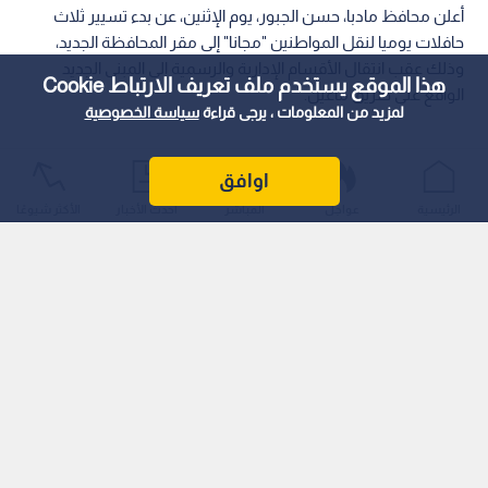
أعلن محافظ مادبا، حسن الجبور، يوم الإثنين، عن بدء تسيير ثلاث
حافلات يوميا لنقل المواطنين "مجانا" إلى مقر المحافظة الجديد،
وذلك عقب انتقال الأقسام الإدارية والرسمية إلى المبنى الجديد
هذا الموقع يستخدم ملف تعريف الارتباط Cookie
الواقع على طريق ماعين.
لمزيد من المعلومات ، يرجى قراءة
سياسة الخصوصية
اوافق
الرئيسية
عواجل
المباشر
أحدث الأخبار
الأكثر شيوعًا
وجاء قرار تسيير الحافلات خلال اجتماع عقد برئاسة المحافظ الجبور
لبحث آليات تسهيل وتيسير وصول المراجعين والمواطنين إلى مبنى
المحافظة الجديد.