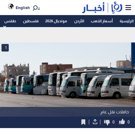
English
الرئيسية
أسعار الذهب
الأردن
مونديال 2026
فلسطين
طقس
1
حافلات نقل عام
0
0