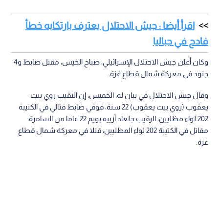
اقرأ أيضا : جيش الاحتلال يعترف بارتكابه خطأ
فادح في جباليا
وكان أعلن جيش الاحتلال الإسرائيلي، صباح الخيس، مقتل ضابط و4
جنود في معركة شمال قطاع غزة.
وقال جيش الاحتلال في بيان له، الخميس، إن النقيب روي بيت
يعقوب (روي بيت يعقوب) 22 سنة، فوقي ضابط قتالي في الكتيبة
202 لواء مظليين، الرقيب جلعاد آرييه بويم 22 عاما من السامرة،
مقاتل في الكتيبة 202 لواء المظليين، قتلا في معركة شمال قطاع
غزة.