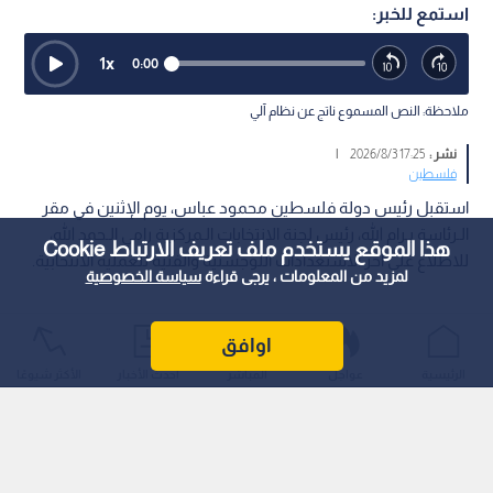
استمع للخبر:
1
x
0:00
ملاحظة: النص المسموع ناتج عن نظام آلي
نشر :
17:25 2026/8/3
|
فلسطين
استقبل رئيس دولة فلسطين محمود عباس، يوم الإثنين في مقر
الـرئاسة بـرام الله، رئيس لجنة الانتخابات الـمركزية رامي الـحمد الله،
هذا الموقع يستخدم ملف تعريف الارتباط Cookie
للاطلاع على آخر الاستعدادات اللوجستية والفنية للعملية الانتخابية.
لمزيد من المعلومات ، يرجى قراءة
سياسة الخصوصية
اوافق
الرئيسية
عواجل
المباشر
أحدث الأخبار
الأكثر شيوعًا