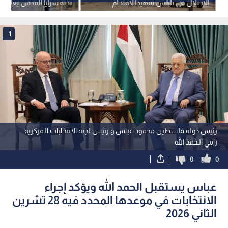
الاحتلال في نابلس تمهيدا لاقتحام
نخبة سرايا القدس بغارة عل
المستوطنين مقام يوسف.. فيديو
1
رئيس دولة فلسطين محمود عباس و رئيس لجنة الانتخابات الـمركزية
رامي الـحمد الله
0
0
عباس يستقبل الحمد الله ويؤكد إجراء
الانتخابات في موعدها المحدد فيه 28 تشرين
الثاني 2026