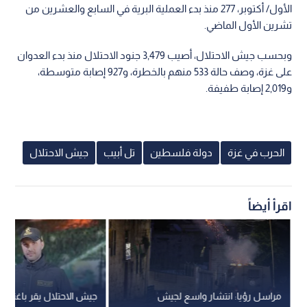
الأول/ أكتوبر، 277 منذ بدء العملية البرية في السابع والعشرين من
تشرين الأول الماضي.
وبحسب جيش الاحتلال، أصيب 3,479 جنود الاحتلال منذ بدء العدوان
على غزة، وصف حالة 533 منهم بالخطرة، و927 إصابة متوسطة،
و2,019 إصابة طفيفة.
الحرب في غزة
دولة فلسطين
تل أبيب
جيش الاحتلال
اقرأ أيضاً
مراسل رؤيا: انتشار واسع لجيش
جيش الاحتلال يقر باغتيال