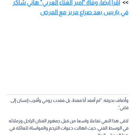
اقرأ أيضا: وفاة "أمير الغناء العربي" هاني شاكر
في باريس بعد صراع مرير مع المرض
وأضاف بحرقة: "لم أفقد أبا فقط، بل فقدت روحي وأقرب إنسان إلى
قلبي".
لاقى هذا النعي تفاعلا واسعا من قبل جمهور الفنان الراحل وزملائه
في الوسط الفني، حيث انهالت دعوات الترحم والمواساة للعائلة في