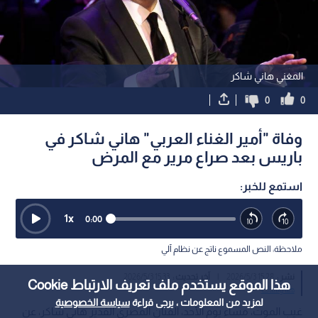
المغني هاني شاكر
0
0
وفاة "أمير الغناء العربي" هاني شاكر في
باريس بعد صراع مرير مع المرض
استمع للخبر:
1
x
0:00
ملاحظة: النص المسموع ناتج عن نظام آلي
نشر :
15:28 2026/5/3
|
آخر تحديث :
15:33 2026/5/3
هذا الموقع يستخدم ملف تعريف الارتباط Cookie
هنا وهناك
لمزيد من المعلومات ، يرجى قراءة
سياسة الخصوصية
غيب الموت، مساء يوم الأحد، الفنان المصري القدير هاني شاكر، عن