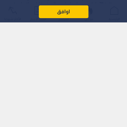
عمر يناهز 73 عاما، بعد صراع طويل مع المرض خلال رحلة علاجية في
فرنسا.
اوافق
الرئيسية
عواجل
المباشر
أحدث الأخبار
الأكثر شيوعًا