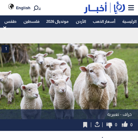
English
الرئيسية
أسعار الذهب
الأردن
مونديال 2026
فلسطين
طقس
1
خراف - تعبيرية
0
0