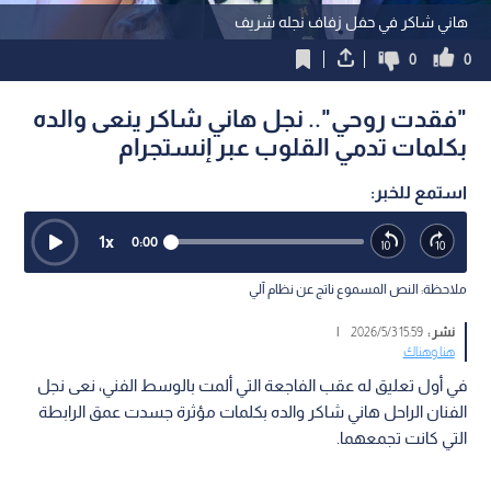
هاني شاكر في حفل زفاف نجله شريف
0
0
"فقدت روحي".. نجل هاني شاكر ينعى والده
بكلمات تدمي القلوب عبر إنستجرام
استمع للخبر:
1
x
0:00
ملاحظة: النص المسموع ناتج عن نظام آلي
نشر :
15:59 2026/5/3
|
هنا وهناك
في أول تعليق له عقب الفاجعة التي ألمت بالوسط الفني، نعى نجل
الفنان الراحل هاني شاكر والده بكلمات مؤثرة جسدت عمق الرابطة
التي كانت تجمعهما.