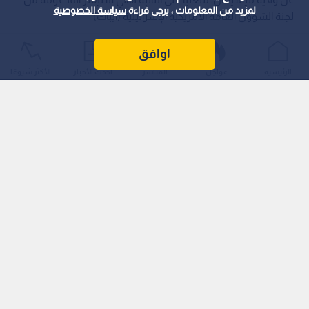
لمزيد من المعلومات ، يرجى قراءة
سياسة الخصوصية
لجنة الشؤون العامة الأمريكية الإسرائيلية (أيباك).
اوافق
الرئيسية
عواجل
المباشر
أحدث الأخبار
الأكثر شيوعًا
وشكل هذا الفوز الذي أعلنت نتائجه يوم الأربعاء، محطة بارزة في
المنافسة الممتدة بين التيار التقدمي والمؤسسة التقليدية داخل
الحزب الديمقراطي بشأن الموقف من الدعم الأمريكي لإسرائيل.
ويعرف عبد الرحمن السيد، وهو مسؤول سابق في قطاع الصحة
العامة، بمواقفه التقدمية الداعية إلى إنهاء المساعدات العسكرية