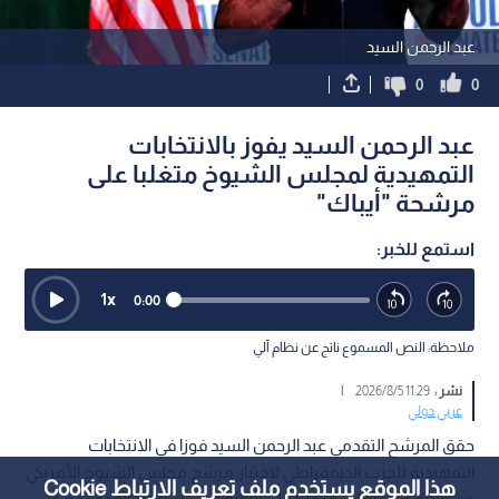
عبد الرحمن السيد
0
0
عبد الرحمن السيد يفوز بالانتخابات
التمهيدية لمجلس الشيوخ متغلبا على
مرشحة "أيباك"
استمع للخبر:
1
x
0:00
ملاحظة: النص المسموع ناتج عن نظام آلي
نشر :
11:29 2026/8/5
|
عربي دولي
حقق المرشح التقدمي عبد الرحمن السيد فوزا في الانتخابات
التمهيدية للحزب الديمقراطي لاختيار مرشح مجلس الشيوخ الأمريكي
هذا الموقع يستخدم ملف تعريف الارتباط Cookie
عن ولاية ميشيغان، متغلبا على النائبة هالي ستيفنز المدعومة من