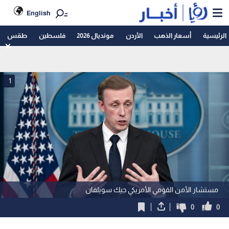
English
الرئيسية
أسعار الذهب
الأردن
مونديال 2026
فلسطين
طقس
1
مستشار الأمن القومي الأمريكي جيك سويلفان
0
0