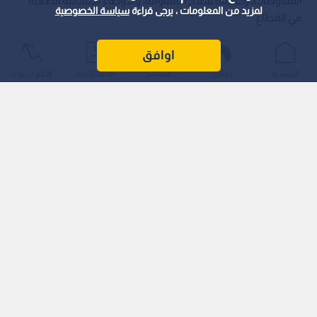
المفاوضات، وحقيقة سلاح الـمقاومة، والأوضاع الإنسانية الصعبة
لمزيد من المعلومات ، يرجى قراءة
سياسة الخصوصية
في القطاع.
اوافق
الرئيسية
عواجل
المباشر
أحدث الأخبار
الأكثر شيوعًا
وأكد الـمحلل الـسياسي من غزة، الدكتور سعيد أبو رحمة، أن "رأس
مال الـمقاومة الفلسطينية هو الأفراد وليس السلاح"، مبينا أن
حديث الاحتلال عن سلاح ثقيل يمثل "مبالغة ومراوغة إسرائيلية" في
ظل غياب العتاد الثقيل كالـدبابات.