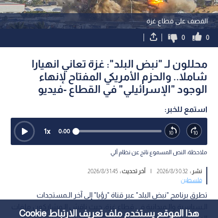
القصف على قطاع غزة
0
0
محللون لـ "نبض البلد": غزة تعاني انهيارا
شاملا.. والحزم الأمريكي المفتاح لإنهاء
الوجود "الإسرائيلي" في القطاع -فيديو
استمع للخبر:
1
x
0:00
ملاحظة: النص المسموع ناتج عن نظام آلي
نشر :
0:32 2026/8/3
|
آخر تحديث :
1:45 2026/8/3
فلسطين
تطرق برنامج "نبض البلد" عبر قناة "رؤيا" إلى آخر الـمستجدات
الـسياسية والـميدانية في قطاع غزة، حيث ناقش الـمشاركون ملفات
هذا الموقع يستخدم ملف تعريف الارتباط Cookie