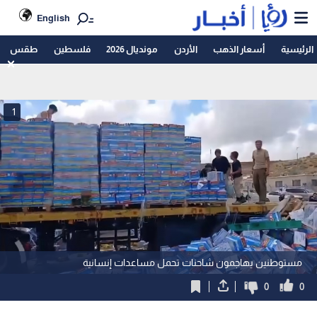
English
الرئيسية
أسعار الذهب
الأردن
مونديال 2026
فلسطين
طقس
1
مستوطنين يهاجمون شاحنات تحمل مساعدات إنسانية
0
0